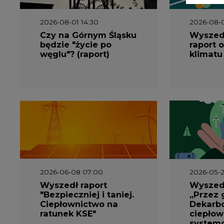
2026-06-08 07:00
2026-05-2
Wyszedł raport
Wyszedł
"Bezpieczniej i taniej.
„Przez 
Ciepłownictwo na
Dekarbo
ratunek KSE"
ciepłow
system
Polsce”
2026-05-13 13:00
2026-05-1
FLIX opublikował
Emitel 
raport
Raport 
zrównoważonego
rok
rozwoju 2025