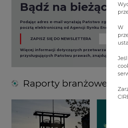
Zar
CIRE
2026-08-01 14:30
2026-08-0
Czy na Górnym Śląsku
Wyszed
będzie "życie po
raport o
węglu"? (raport)
klimatu