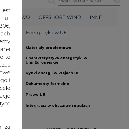
Prawo UE
acje
yce
Integracja w obszarze regulacji
h za
NAJCZĘŚCIEJ CZYTANE
 też
 lub
i z
tóre
1
skać
su
PGE szuka pracowników, zobacz
tor:
nowe ogłoszenia
URE
2
nych
oraz
RODO
Budowa terminala
intermodalnego w Zabrzu
anym
wkracza w końcowy etap
zeby
realizacji