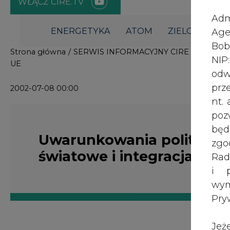
i p
wy
Pry
Jeż
W dniu 15 kwietnia br. w siedzibie 
poś
seminarium z cyklu Warsztaty Regu
Two
elektroenergetyki, przedstawił ucze
rej
Instytutu Energetyki i Komitetu P
pod
PAN, natomiast Uwarunkowania poli
dos
integracji Polski z Unią Europejską
Agnieszka Głukowska-Sobol, praco
Inf
(artykuł opublikowany w Biuletynie
oso
inn
Dołączone pliki:
zna
treść całej publikacji
lin