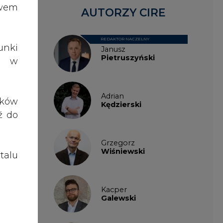
talu
Kacper
Galewski
Kamil
Zawicki
KKG
Legal
Patrycja
Nowakowska
Patrycja