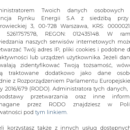
odstawy przetwarzania oraz inne inform
magane przez RODO znajdziesz w Polit
watności pod
tym linkiem.
eli korzystasz także z innych usług dostępnyc
Urzędu Regulacji Energetyki odbyło się
rednictwem naszego serwisu, przetwarzamy
latora. Światowe tendencje rozwoju
je dane osobowe podane przy zakładaniu konta
stnikom prof. dr inż. Marek Jaczewsk
estracji do newslettera. Przetwarzamy dane, k
roblemów Energetyki przy Prezydium
ajesz, pozostawiasz lub do których możemy uzy
tyki regulacyjnej wynikające z proce
tęp w ramach korzystania z Usług.
 poprowadził Marek Zerka, PSE S.A. Au
wnik Departamentu Planów i Analiz 
ormacje dotyczące Administratora Twoich da
 URE 4/2002)
bowych a także cele i podstawy przetwarzania 
e niezbędne informacje wymagane przez 
jdziesz w Polityce Prywatności pod wskaz
kiem (
tym linkiem
). Dane zbierane na potr