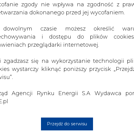
ząd Agencji Rynku Energii S.A Wydawca por
.pl
Przejdź do serwisu
1 13:00
2026-07-09 10:30
ł ciekawy
Opublikowano bilans
 stanie
zasobów złóż kopalin
 w Europie
w Polsce według
stanu na 31 grudnia
2025 r.