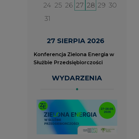
2026-08-27
2
ia
Konferencja Zielona Energia
J
w Służbie Przedsiębiorczości
O
P
ROK