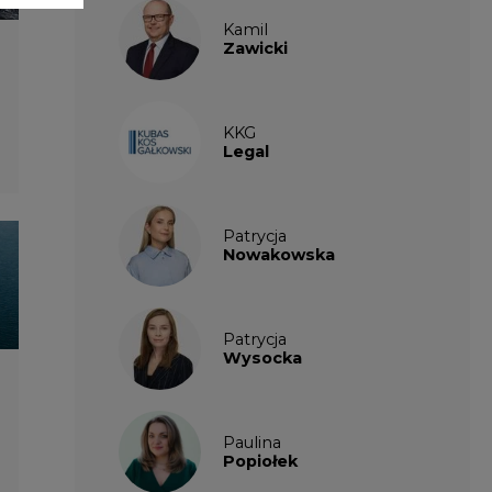
Wysocka
Paulina
Popiołek
Kalendarium
wydarzeń
SIERPIEŃ
2026
1
2