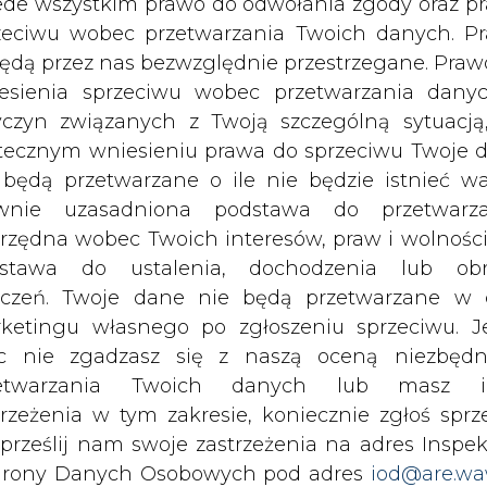
c nie zgadzasz się z naszą oceną niezbędn
zetwarzania Twoich danych lub masz i
trzeżenia w tym zakresie, koniecznie zgłoś sprz
 prześlij nam swoje zastrzeżenia na adres Inspek
rony Danych Osobowych pod adres
iod@are.wa
ofanie zgody nie wpływa na zgodność z pr
etwarzania dokonanego przed jej wycofaniem.
rzymywanie treści marketingowych w postaci newslettera
dowolnym czasie możesz określić waru
 siedzibą w Warszawie.
echowywania i dostępu do plików cooki
awieniach przeglądarki internetowej.
 nas Państwa danych osobowych, w tym informacje o
lityce prywatności.
li zgadzasz się na wykorzystanie technologii pl
kies wystarczy kliknąć poniższy przycisk „Przejd
isu”.
wszystkie artykuły