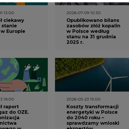
3 16:00
2026-05-23 15:00
 raport
Koszty transformacji
gaz do OZE.
energetyki w Polsce
nizacja
do 2040 roku –
nictwa
sprawdzamy wnioski
owego w
ekspertów
1 10:30
2026-04-27 06:30
prezentuje
Czy polskie firmy w
ESG za 2025
ogóle wiedzą ile
energii zużywają?
Raport Schneider