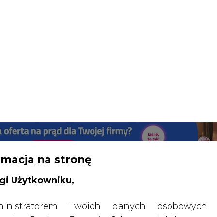
rmacja na stronę
gi Użytkowniku,
SPODARKA
ZMIANY KADROWE NA RYNKU
CIEP
inistratorem Twoich danych osobowych 
ncja Rynku Energii S.A z siedzibą przy
będzie ale droższy
rowieckiej 3, 00-728 Warszawa, KRS: 0000021
drukuj
skomentuj
udostępnij
:
P: 5261757578, REGON: 012435148. W ram
iedzania naszych serwisów internetowych mo
etwarzać Twój adres IP, pliki cookies i podobne 
 aktywności lub urządzeń użytkownika. Jeżeli dan
walają zidentyfikować Twoją tożsamość, wów
dą traktowane dodatkowo jako dane osob
dnie z Rozporządzeniem Parlamentu Europejskie
y 2016/679 (RODO). Administratora tych danych, 