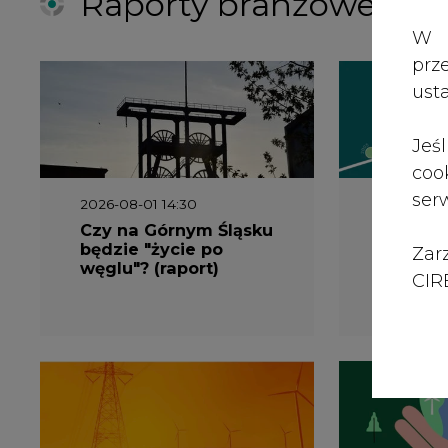
Zar
węglu"? (raport)
klimatu
CIRE
2026-06-08 07:00
2026-05-2
Wyszedł raport
Wyszedł
"Bezpieczniej i taniej.
„Przez 
Ciepłownictwo na
Dekarbo
ratunek KSE"
ciepłow
system
Polsce”