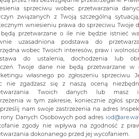
 siedzibą w Warszawie.
c nie zgadzasz się z naszą oceną niezbędn
zetwarzania Twoich danych lub masz i
trzeżenia w tym zakresie, koniecznie zgłoś sprz
 nas Państwa danych osobowych, w tym informacje o
 prześlij nam swoje zastrzeżenia na adres Inspek
lityce prywatności.
rony Danych Osobowych pod adres
iod@are.wa
ofanie zgody nie wpływa na zgodność z pr
etwarzania dokonanego przed jej wycofaniem.
wszystkie artykuły
dowolnym czasie możesz określić waru
echowywania i dostępu do plików cooki
awieniach przeglądarki internetowej.
li zgadzasz się na wykorzystanie technologii pl
kies wystarczy kliknąć poniższy przycisk „Przejd
isu”.
1 13:00
2026-07-09 10:30
ł ciekawy
Opublikowano bilans
 stanie
zasobów złóż kopalin