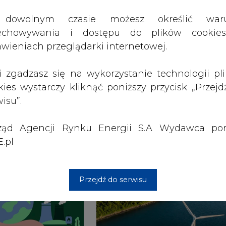
ząd Agencji Rynku Energii S.A Wydawca por
 w Europie
w Polsce według
.pl
stanu na 31 grudnia
2025 r.
Przejdź do serwisu
3 16:00
2026-05-23 15:00
 raport
Koszty transformacji
gaz do OZE.
energetyki w Polsce
nizacja
do 2040 roku –
nictwa
sprawdzamy wnioski
owego w
ekspertów