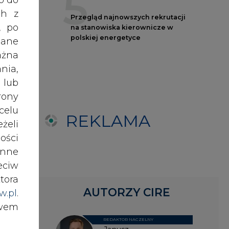
ości
nne
eciw
tora
AUTORZY CIRE
w.pl
.
awem
REDAKTOR NACZELNY
Janusz
Pietruszyński
nki
es w
Adrian
Kędzierski
ików
ź do
Grzegorz
Wiśniewski