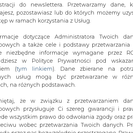
nych usług mogą być przetwarzane w róż
PODPIS
ach, na różnych podstawach.
iętaj, że w związku z przetwarzaniem da
Przesłanie komentarza oznacza akceptację zasad korzystania
bowych przysługuje Ci szereg gwarancji i pra
z portalu cire.pl
ede wszystkim prawo do odwołania zgody oraz p
wyślij
zeciwu wobec przetwarzania Twoich danych. P
będą przez nas bezwzględnie przestrzegane. Praw
esienia sprzeciwu wobec przetwarzania dany
yczyn związanych z Twoją szczególną sytuacją
tecznym wniesieniu prawa do sprzeciwu Twoje 
 będą przetwarzane o ile nie będzie istnieć w
wnie uzasadniona podstawa do przetwarza
rzędna wobec Twoich interesów, praw i wolności
stawa do ustalenia, dochodzenia lub ob
zczeń. Twoje dane nie będą przetwarzane w 
rzymywanie treści marketingowych w postaci newslettera
ketingu własnego po zgłoszeniu sprzeciwu. Je