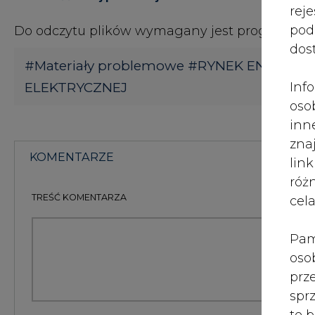
róż
TREŚĆ KOMENTARZA
cel
Pam
oso
prz
spr
te 
wni
KOMENTARZE
(0)
prz
sku
nie
pra
nad
Bądź na bieżąco
pod
ros
Podając adres e-mail wyrażają Państwo zgodę na ot
mar