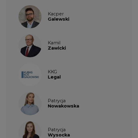
Patrycja
Nowakowska
Patrycja
Wysocka
Paulina
Popiołek
Kalendarium wydarzeń
SIERPIEŃ
2026