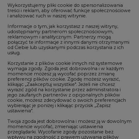
jego zaufanych partnerów z opcjonalnych plików
Oct/25
88,78
-
cookie, możesz zdecydować o swoich preferencjach
wybierając je poniżej i klikając przycisk „Zapisz
Dec/25
89,70
-
ustawienia".
Mar/26
90,68
-
Twoja zgoda jest dobrowolna i możesz ją w dowolnym
momencie wycofać, zmieniając ustawienia
Jul/26
91,65
-
przeglądarki. Wycofanie zgody pozostanie bez
wpływu na zgodność z prawem używania plików
Sep/26
92,63
-
cookie i podobnych technologii, którego dokonano
na podstawie zgody przed jej wycofaniem. Korzystanie
Dec/26
93,60
-
z plików cookie ww. celach związane jest z
przetwarzaniem Twoich danych osobowych.
Dec/27
97,58
-
Równocześnie informujemy, że Administratorem
Państwa danych jest Agencja Rynku Energii S.A., ul.
Dec/28
101,56
-
Bobrowiecka 3, 00-728 Warszawa.
Dec/29
105,54
-
Więcej informacji o przetwarzaniu danych osobowych
oraz mechanizmie plików cookie znajdą Państwo
Dec/30
109,52
-
w
Polityce prywatności
.
Zaakceptuj
Dec/31
113,50
wszystkie