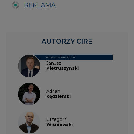
Adrian
Kędzierski
Grzegorz
Wiśniewski
Kacper
Galewski
Kamil
Zawicki
KKG
Legal