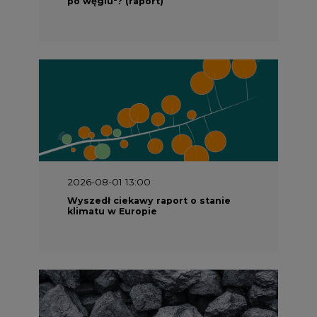
2026-07-09 10:30
Opublikowano bilans zasobów złóż
kopalin w Polsce według stanu na 31
grudnia 2025 r.