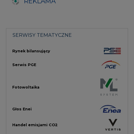
Głos Enei
Handel emisjami CO2
Rynek Ciepła
Rynek Gazu
Offshore
Prawo
Magazyny Energii
Towarowa Giełda Energii