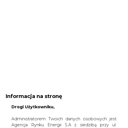
Informacja na stronę
Drogi Użytkowniku,
Administratorem Twoich danych osobowych jest
Agencja Rynku Energii S.A z siedzibą przy ul.
Bobrowieckiej 3, 00-728 Warszawa, KRS:
Strona główna
/
SERWIS INFORMACYJNY CIRE
0000021306, NIP: 5261757578, REGON: 012435148.
24
/
Ponowna publikacja konkluzji BAT dla energetyki
W ramach odwiedzania naszych serwisów
Redakcja
CIRE.PL
internetowych możemy przetwarzać Twój adres IP,
2021-12-30 13:00
pliki cookies i podobne dane nt. aktywności lub
urządzeń użytkownika. Jeżeli dane te pozwalają
drukuj
zidentyfikować Twoją tożsamość, wówczas będą
skomentuj
traktowane dodatkowo jako dane osobowe
udostępnij
:
zgodnie z Rozporządzeniem Parlamentu
Europejskiego i Rady 2016/679 (RODO).
Administratora tych danych, cele i podstawy
przetwarzania oraz inne informacje wymagane
przez RODO znajdziesz w Polityce Prywatności
pod
tym linkiem.