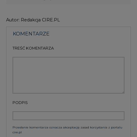
PODPIS
Przesłanie komentarza oznacza akceptację zasad korzystania z portalu
cire.pl
wyślij
KOMENTARZE
(0)
Bądź na bieżąco
Podając adres e-mail wyrażają Państwo zgodę
na otrzymywanie treści marketingowych w
postaci newslettera pocztą elektroniczną od
Agencji Rynku Energii S.A z siedzibą w