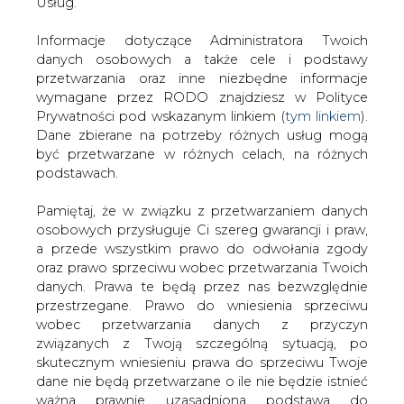
danych. Prawa te będą przez nas bezwzględnie
Link do publikacji:
przestrzegane. Prawo do wniesienia sprzeciwu
https://eur-lex.europa.eu/legal-content/PL/ALL/?
wobec przetwarzania danych z przyczyn
uri=uriserv:OJ.L_.2021.469.01.0001.01.POL
związanych z Twoją szczególną sytuacją, po
skutecznym wniesieniu prawa do sprzeciwu Twoje
Konkluzje BAT określają wymagania emisyjne dla
dane nie będą przetwarzane o ile nie będzie istnieć
jednostek wytwórczych o mocy większej niż 50 MWt,
ważna prawnie uzasadniona podstawa do
ustalając dopuszczalne stężenia emitowanych
przetwarzania, nadrzędna wobec Twoich interesów,
zanieczyszczeń takich jak pył, tlenki azotu i siarki, oraz
praw i wolności lub podstawa do ustalenia,
m.in. rtęć czy chlorowodór.
dochodzenia lub obrony roszczeń. Twoje dane nie
będą przetwarzane w celu marketingu własnego
Publikacja oznacza wykonanie przez Komisję wyroku
po zgłoszeniu sprzeciwu. Jeżeli więc nie zgadzasz
Sądu Unii Europejskiej z dnia 27 stycznia 2021r. w sprawie
się z naszą oceną niezbędności przetwarzania
T-699/17.
Twoich danych lub masz inne zastrzeżenia w tym
zakresie, koniecznie zgłoś sprzeciw lub prześlij nam
Link do publikacji:
swoje zastrzeżenia na adres Inspektora Ochrony
https://eur-lex.europa.eu/legal-
Danych Osobowych pod adres
iod@are.waw.pl
.
content/PL/TXT/PDF/?
Wycofanie zgody nie wpływa na zgodność z
uri=CELEX:62017TA0699&from=EN)
prawem przetwarzania dokonanego przed jej
wycofaniem.
Sąd, na wniosek Polski stwierdził nieważność poprzedniej