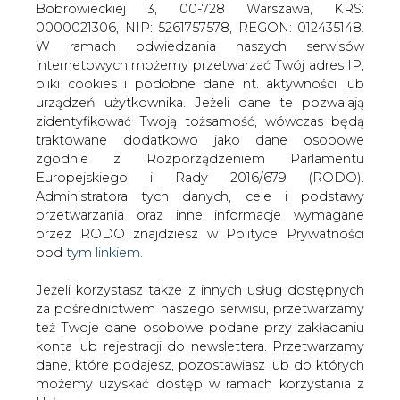
Jeżeli korzystasz także z innych usług dostępnych
za pośrednictwem naszego serwisu, przetwarzamy
też Twoje dane osobowe podane przy zakładaniu
konta lub rejestracji do newslettera. Przetwarzamy
dane, które podajesz, pozostawiasz lub do których
Ponowna publikacja konkluzji BAT
możemy uzyskać dostęp w ramach korzystania z
dla energetyki
Usług.
Informacje dotyczące Administratora Twoich
danych osobowych a także cele i podstawy
przetwarzania oraz inne niezbędne informacje
wymagane przez RODO znajdziesz w Polityce
Prywatności pod wskazanym linkiem (
tym linkiem
).
W Dzienniku Urzędowym UE
Dane zbierane na potrzeby różnych usług mogą
opublikowana została decyzja
być przetwarzane w różnych celach, na różnych
wykonawcza Komisji (UE) 2021/2326 z
podstawach.
dnia 30 listopada 2021 r. ustanawiająca
konkluzje dotyczące najlepszych
Pamiętaj, że w związku z przetwarzaniem danych
dostępnych technik (BAT) w odniesieniu
osobowych przysługuje Ci szereg gwarancji i praw,
do dużych obiektów energetycznego
a przede wszystkim prawo do odwołania zgody
spalania.
oraz prawo sprzeciwu wobec przetwarzania Twoich