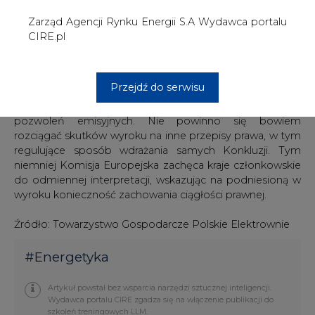
Źródło: Towarzystwo Gospodarcze Polskie Elektrownie
#
Energetyka
Artykuł powstał bez wsparcia narzędzi sztucznej inteligencji.
Wydawca portalu CIRE zgadza się na włączenie publikacji do
szkoleń treningowych LLM.
Autor: Redakcja CIRE.PL
KOMENTARZE
TREŚĆ KOMENTARZA