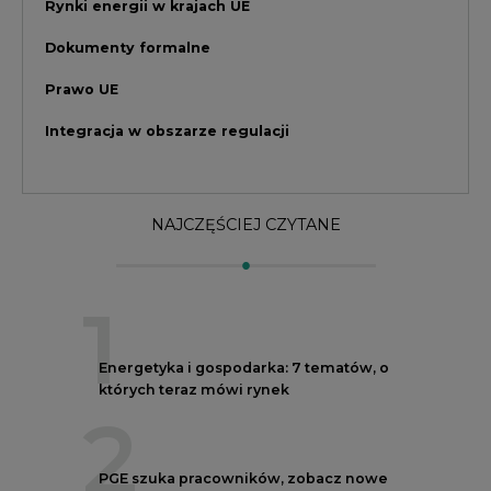
1
Energetyka i gospodarka: 7 tematów, o
których teraz mówi rynek
2
PGE szuka pracowników, zobacz nowe
ogłoszenia
3
W Gorzowie Wielkopolskim ruszyły
przygotowania do budowy fabryki rakiet
4
Budowa terminala intermodalnego w
Zabrzu wkracza w końcowy etap
realizacji
5