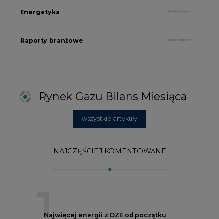
NAJCZĘŚCIEJ KOMENTOWANE
1
Najwięcej energii z OZE od początku
roku dzięki generacji wiatrowej
2
PGE uruchomiła w Gdańsku pierwsze w
Polsce kotły elektrodowe, ważna
inwestycja ciepłownicza
3
Uprawnienia do emisji CO2 stanowią już
59% ceny energii elektrycznej
4