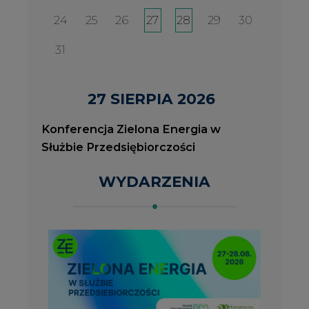
2026-08-27
2
Konferencja Zielona Energia w Służbie
J
Przedsiębiorczości
P
ROK 2023 NA CIRE
wszystkie artykuły