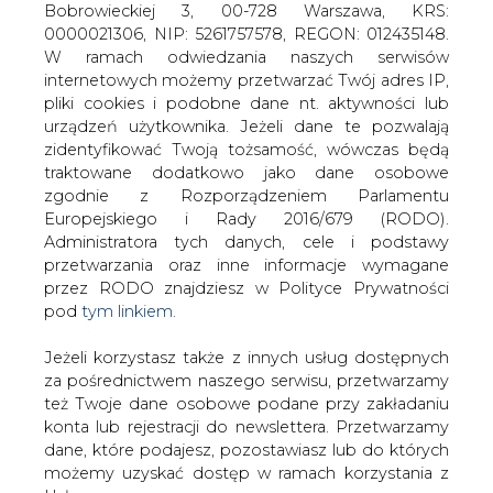
Jeżeli korzystasz także z innych usług dostępnych
za pośrednictwem naszego serwisu, przetwarzamy
też Twoje dane osobowe podane przy zakładaniu
konta lub rejestracji do newslettera. Przetwarzamy
W instytucjach Unii Europejskiej
dane, które podajesz, pozostawiasz lub do których
prowadzone są obecnie intensywne
możemy uzyskać dostęp w ramach korzystania z
prace mające na celu określenie
Usług.
przyszłej roli energii elektrycznej na
unijnym rynku oraz stworzenie
Informacje dotyczące Administratora Twoich
długoterminowej wizji polityki
danych osobowych a także cele i podstawy
energetycznej do 2030 roku, a dla
przetwarzania oraz inne niezbędne informacje
niektórych technologii nawet do 2050
wymagane przez RODO znajdziesz w Polityce
roku.
Prywatności pod wskazanym linkiem (
tym linkiem
).
Dane zbierane na potrzeby różnych usług mogą
Dołączone pliki:
być przetwarzane w różnych celach, na różnych
treść całej publikacji
podstawach.
Do odczytu plików wymagany jest program
Acrobat
Pamiętaj, że w związku z przetwarzaniem danych
Reader
.
osobowych przysługuje Ci szereg gwarancji i praw,
a przede wszystkim prawo do odwołania zgody
#
Materiały problemowe
#
RYNEK
oraz prawo sprzeciwu wobec przetwarzania Twoich