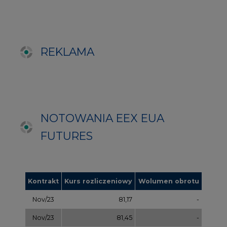
Kontrakt
Kurs rozliczeniowy
Wolumen obrotu
Nov/23
81,17
-
Nov/23
81,45
-
Dec/23
81,67
324000
Mar/24
82,72
-
Jun/24
83,75
-
Oct/24
84,78
-
Dec/24
85,81
97000
Apr/25
86,97
-
Jul/25
87,87
-
Oct/25
88,78
-