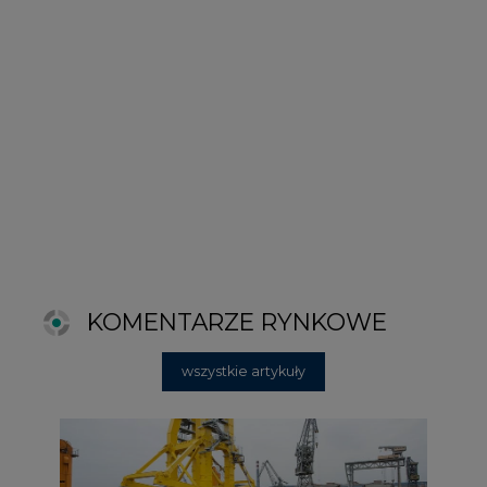
wszystkie artykuły
2026-06-11 08:00
Grupa Przemysłowa Baltic nadal
poszukuje pracowników