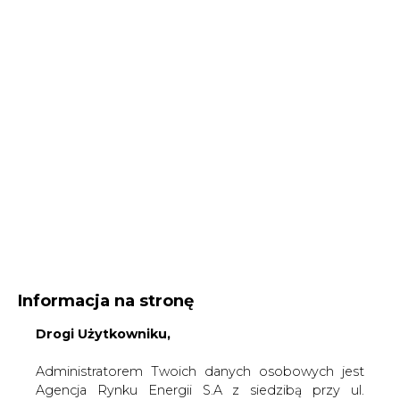
Informacja na stronę
Drogi Użytkowniku,
Administratorem Twoich danych osobowych jest
Agencja Rynku Energii S.A z siedzibą przy ul.
Bobrowieckiej 3, 00-728 Warszawa, KRS:
Strona główna
/
SERWIS INFORMACYJNY CIRE
0000021306, NIP: 5261757578, REGON: 012435148.
24
/
Jakie ceny energii w 2007 roku w Europie?
W ramach odwiedzania naszych serwisów
internetowych możemy przetwarzać Twój adres IP,
2007-03-08 00:00
pliki cookies i podobne dane nt. aktywności lub
drukuj
urządzeń użytkownika. Jeżeli dane te pozwalają
skomentuj
zidentyfikować Twoją tożsamość, wówczas będą
udostępnij
:
traktowane dodatkowo jako dane osobowe
zgodnie z Rozporządzeniem Parlamentu
Europejskiego i Rady 2016/679 (RODO).
Administratora tych danych, cele i podstawy
Jakie ceny energii w 2007 roku w
przetwarzania oraz inne informacje wymagane
Europie?
przez RODO znajdziesz w Polityce Prywatności
pod
tym linkiem.