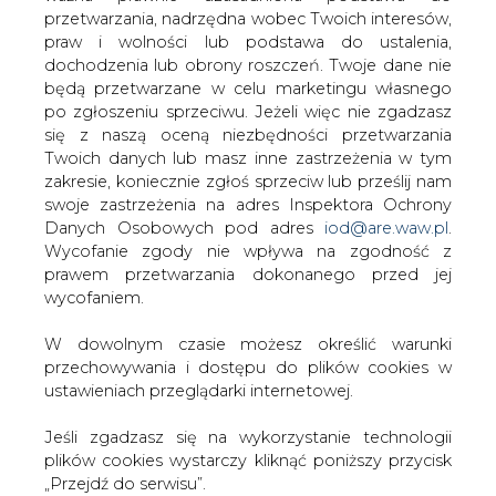
W dowolnym czasie możesz określić warunki
przechowywania i dostępu do plików cookies w
ustawieniach przeglądarki internetowej.
Przesłanie komentarza oznacza akceptację zasad korzystania z portalu
cire.pl
Jeśli zgadzasz się na wykorzystanie technologii
wyślij
plików cookies wystarczy kliknąć poniższy przycisk
„Przejdź do serwisu”.
Zarząd Agencji Rynku Energii S.A Wydawca portalu
KOMENTARZE
(0)
CIRE.pl
Przejdź do serwisu
Bądź na bieżąco
Podając adres e-mail wyrażają Państwo zgodę
na otrzymywanie treści marketingowych w
postaci newslettera pocztą elektroniczną od
Agencji Rynku Energii S.A z siedzibą w
Warszawie.
ZAPISZ SIĘ DO NEWSLETTERA