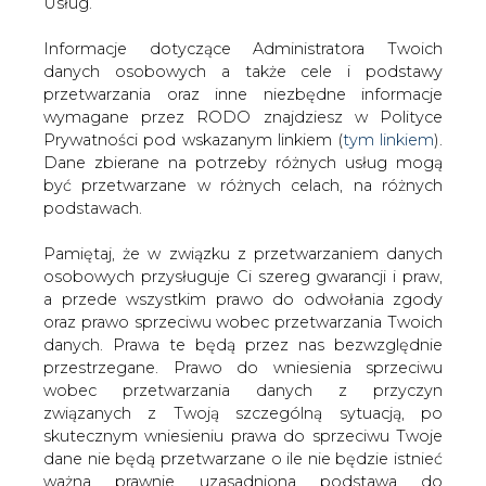
danych. Prawa te będą przez nas bezwzględnie
ENERGII ELEKTRYCZNEJ
przestrzegane. Prawo do wniesienia sprzeciwu
wobec przetwarzania danych z przyczyn
Artykuł powstał bez wsparcia narzędzi sztucznej inteligencji.
związanych z Twoją szczególną sytuacją, po
Wydawca portalu CIRE zgadza się na włączenie publikacji do
skutecznym wniesieniu prawa do sprzeciwu Twoje
szkoleń treningowych LLM.
dane nie będą przetwarzane o ile nie będzie istnieć
ważna prawnie uzasadniona podstawa do
przetwarzania, nadrzędna wobec Twoich interesów,
praw i wolności lub podstawa do ustalenia,
KOMENTARZE
dochodzenia lub obrony roszczeń. Twoje dane nie
będą przetwarzane w celu marketingu własnego
TREŚĆ KOMENTARZA
po zgłoszeniu sprzeciwu. Jeżeli więc nie zgadzasz
się z naszą oceną niezbędności przetwarzania
Twoich danych lub masz inne zastrzeżenia w tym
zakresie, koniecznie zgłoś sprzeciw lub prześlij nam
swoje zastrzeżenia na adres Inspektora Ochrony
Danych Osobowych pod adres
iod@are.waw.pl
.
Wycofanie zgody nie wpływa na zgodność z
prawem przetwarzania dokonanego przed jej
wycofaniem.
PODPIS