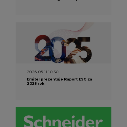
2026-04-27 06:30
Czy polskie firmy w ogóle wiedzą ile
energii zużywają? Raport Schneider
Electric
Energetyka w UE