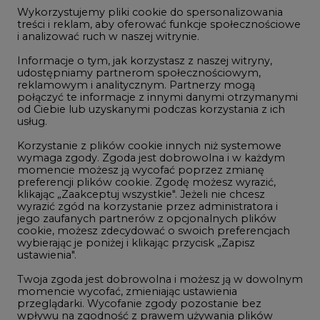
jego zaufanych partnerów z opcjonalnych plików
2
cookie, możesz zdecydować o swoich preferencjach
wybierając je poniżej i klikając przycisk „Zapisz
ustawienia".
Budowa terminala intermodalnego w
Twoja zgoda jest dobrowolna i możesz ją w dowolnym
Zabrzu wkracza w końcowy etap
momencie wycofać, zmieniając ustawienia
realizacji
przeglądarki. Wycofanie zgody pozostanie bez
3
wpływu na zgodność z prawem używania plików
cookie i podobnych technologii, którego dokonano
na podstawie zgody przed jej wycofaniem. Korzystanie
z plików cookie ww. celach związane jest z
Kogo teraz zatrudniają Polskie Sieci
przetwarzaniem Twoich danych osobowych.
Elektroenergetyczne
4
Równocześnie informujemy, że Administratorem
Państwa danych jest Agencja Rynku Energii S.A., ul.
Bobrowiecka 3, 00-728 Warszawa.
Do końca sierpnia trzeba złożyć wniosek
Więcej informacji o przetwarzaniu danych osobowych
o bon ciepłowniczy
oraz mechanizmie plików cookie znajdą Państwo
5
w
Polityce prywatności
.
Zaakceptuj
Przegląd najnowszych rekrutacji na
wszystkie
stanowiska kierownicze w polskiej
energetyce