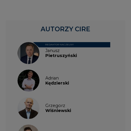
Grzegorz
Wiśniewski
Kacper
Galewski
Kamil
Zawicki
KKG
Legal
Patrycja