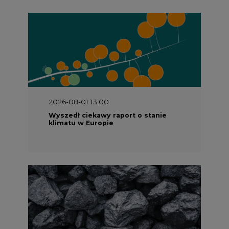
2026-07-09 10:30
Opublikowano bilans zasobów złóż
kopalin w Polsce według stanu na 31
grudnia 2025 r.