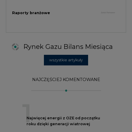
1
Najwięcej energii z OZE od początku
roku dzięki generacji wiatrowej
2
PGE uruchomiła w Gdańsku pierwsze w
Polsce kotły elektrodowe, ważna
inwestycja ciepłownicza
3
Uprawnienia do emisji CO2 stanowią już
59% ceny energii elektrycznej
4
Czy inwazja Rosji na Ukrainę przyśpieszy
transformację energetyczną Europy w