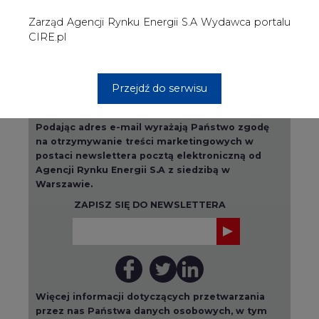
Więcej informacji dotyczących przetwarzania
przez nas Państwa danych osobowych, w tym
informacje o przysługujących Państwu
prawach, znajduje się w
polityce prywatności.
Raporty branżowe
wszystkie artykuły