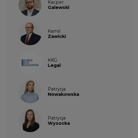
Nowakowska
Patrycja
Wysocka
Paulina
Popiołek
Kalendarium wydarzeń
SIERPIEŃ
2026
1
2