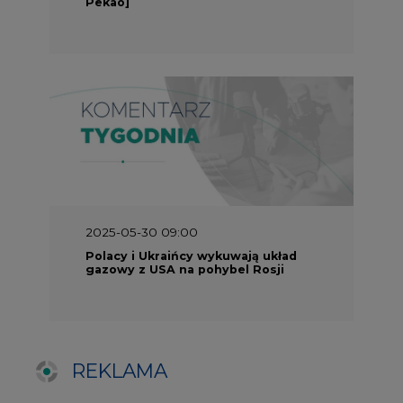
REKLAMA
SERWISY TEMATYCZNE
Rynek bilansujący
Serwis PGE
Fotowoltaika