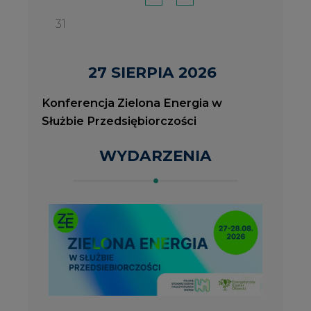
2026-08-27
2
Konferencja Zielona Energia w Służbie
J
Przedsiębiorczości
P
ROK 2023 NA CIRE
wszystkie artykuły