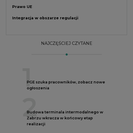
2
Budowa terminala intermodalnego w
Zabrzu wkracza w końcowy etap
realizacji
3
Kogo teraz zatrudniają Polskie Sieci
Elektroenergetyczne
4
Do końca sierpnia trzeba złożyć wniosek
o bon ciepłowniczy
5
Przegląd najnowszych rekrutacji na
stanowiska kierownicze w polskiej
energetyce