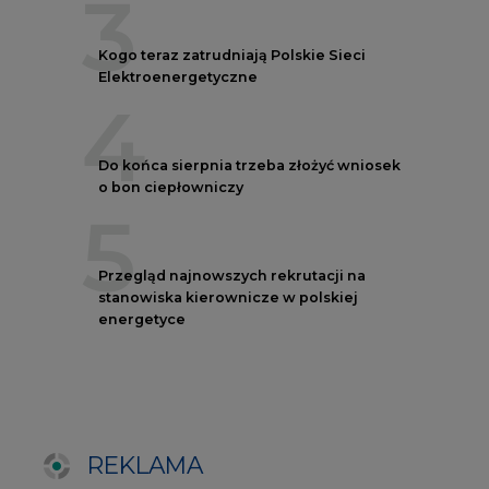
REKLAMA
AUTORZY CIRE
REDAKTOR NACZELNY
Janusz
Pietruszyński
Adrian
Kędzierski