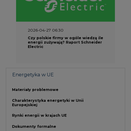
Materiały problemowe
Charakterystyka energetyki w Unii
Europejskiej
Rynki energii w krajach UE
Dokumenty formalne
Prawo UE
Integracja w obszarze regulacji
NAJCZĘŚCIEJ CZYTANE
1
PGE szuka pracowników, zobacz nowe
ogłoszenia