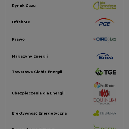
Ubezpieczenia dla Energii
Efektywność Energetyczna
Energetyka wiatrowa
LTE450
Strefa Kogeneracji PTEZ
Zielona Transformacja / ESG
Praca i edukacja
Wodór