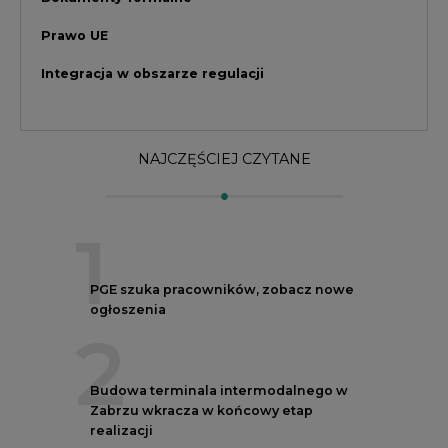
ogłoszenia
2
Budowa terminala intermodalnego w
Zabrzu wkracza w końcowy etap
realizacji
3
Kogo teraz zatrudniają Polskie Sieci
Elektroenergetyczne
4
Do końca sierpnia trzeba złożyć wniosek
o bon ciepłowniczy
5
Przegląd najnowszych rekrutacji na
stanowiska kierownicze w polskiej