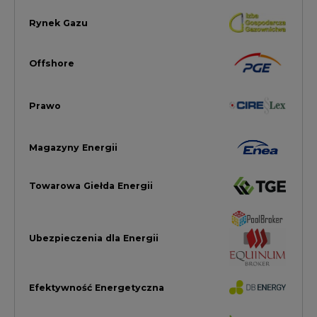
Ubezpieczenia dla Energii
Efektywność Energetyczna
Energetyka wiatrowa
LTE450
Strefa Kogeneracji PTEZ
Zielona Transformacja / ESG
Praca i edukacja
Wodór