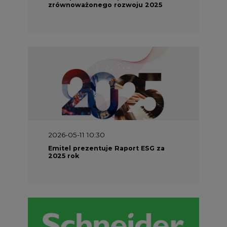
2025 rok
2026-04-27 06:30
Czy polskie firmy w ogóle wiedzą ile
energii zużywają? Raport Schneider
Electric
Energetyka w UE