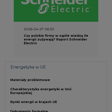
Materiały problemowe
Charakterystyka energetyki w Unii
Europejskiej
Rynki energii w krajach UE
Dokumenty formalne
Prawo UE
Integracja w obszarze regulacji
NAJCZĘŚCIEJ CZYTANE
1
PGE szuka pracowników, zobacz nowe