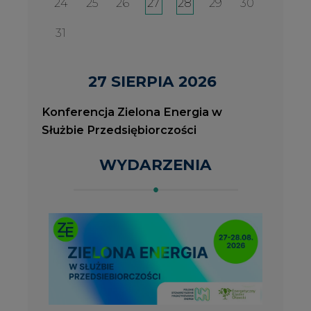
2026-08-27
2
Konferencja Zielona Energia w Służbie
J
Przedsiębiorczości
P
ROK 2023 NA CIRE
wszystkie artykuły