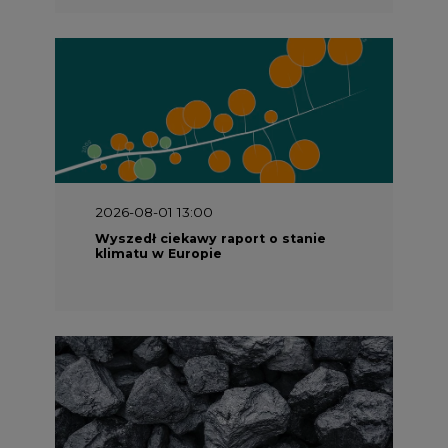
2026-07-09 10:30
Opublikowano bilans zasobów złóż
kopalin w Polsce według stanu na 31
grudnia 2025 r.