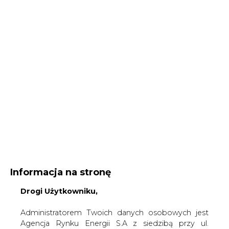
Informacja na stronę
Drogi Użytkowniku,
Administratorem Twoich danych osobowych jest
Agencja Rynku Energii S.A z siedzibą przy ul.
Bobrowieckiej 3, 00-728 Warszawa, KRS:
Strona główna
/
SERWIS INFORMACYJNY CIRE 24
/
Cel
0000021306, NIP: 5261757578, REGON: 012435148.
środowiskowy w polityce energetycznej UE
W ramach odwiedzania naszych serwisów
internetowych możemy przetwarzać Twój adres IP,
2017-05-25 00:00
pliki cookies i podobne dane nt. aktywności lub
drukuj
urządzeń użytkownika. Jeżeli dane te pozwalają
skomentuj
zidentyfikować Twoją tożsamość, wówczas będą
udostępnij
:
traktowane dodatkowo jako dane osobowe
zgodnie z Rozporządzeniem Parlamentu
Europejskiego i Rady 2016/679 (RODO).
Administratora tych danych, cele i podstawy
Cel środowiskowy w polityce
przetwarzania oraz inne informacje wymagane
energetycznej UE
przez RODO znajdziesz w Polityce Prywatności
pod
tym linkiem.