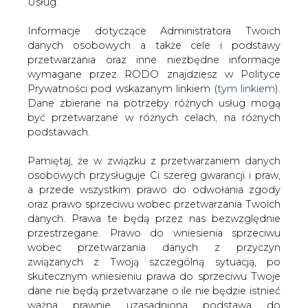
danych. Prawa te będą przez nas bezwzględnie
przestrzegane. Prawo do wniesienia sprzeciwu
#
Materiały problemowe
wobec przetwarzania danych z przyczyn
związanych z Twoją szczególną sytuacją, po
Artykuł powstał bez wsparcia narzędzi sztucznej inteligencji.
skutecznym wniesieniu prawa do sprzeciwu Twoje
Wydawca portalu CIRE zgadza się na włączenie publikacji do
dane nie będą przetwarzane o ile nie będzie istnieć
szkoleń treningowych LLM.
ważna prawnie uzasadniona podstawa do
przetwarzania, nadrzędna wobec Twoich interesów,
praw i wolności lub podstawa do ustalenia,
dochodzenia lub obrony roszczeń. Twoje dane nie
KOMENTARZE
będą przetwarzane w celu marketingu własnego
po zgłoszeniu sprzeciwu. Jeżeli więc nie zgadzasz
TREŚĆ KOMENTARZA
się z naszą oceną niezbędności przetwarzania
Twoich danych lub masz inne zastrzeżenia w tym
zakresie, koniecznie zgłoś sprzeciw lub prześlij nam
swoje zastrzeżenia na adres Inspektora Ochrony
Danych Osobowych pod adres
iod@are.waw.pl
.
Wycofanie zgody nie wpływa na zgodność z
prawem przetwarzania dokonanego przed jej
wycofaniem.
PODPIS