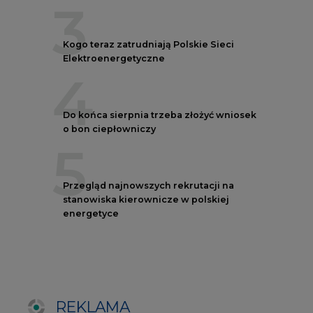
energetyce
REKLAMA
AUTORZY CIRE
REDAKTOR NACZELNY
Janusz
Pietruszyński
Adrian
Kędzierski