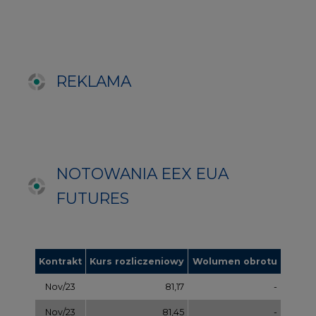
Kontrakt
Kurs rozliczeniowy
Wolumen obrotu
Nov/23
81,17
-
Nov/23
81,45
-
Dec/23
81,67
324000
Mar/24
82,72
-
Jun/24
83,75
-
Oct/24
84,78
-
Dec/24
85,81
97000
Apr/25
86,97
-
Jul/25
87,87
-
Oct/25
88,78
-