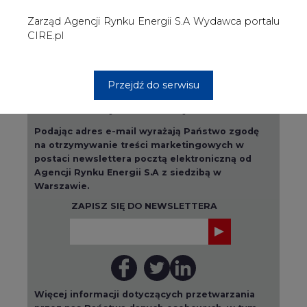
Więcej informacji dotyczących przetwarzania
przez nas Państwa danych osobowych, w tym
informacje o przysługujących Państwu
prawach, znajduje się w
polityce prywatności.
Raporty branżowe
wszystkie artykuły