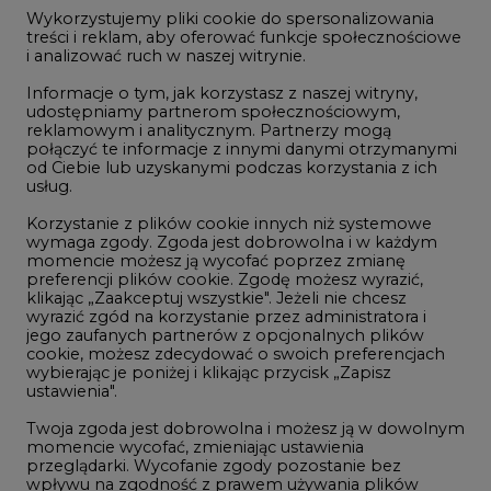
jego zaufanych partnerów z opcjonalnych plików
ogłoszenia
cookie, możesz zdecydować o swoich preferencjach
2
wybierając je poniżej i klikając przycisk „Zapisz
ustawienia".
Twoja zgoda jest dobrowolna i możesz ją w dowolnym
Budowa terminala intermodalnego w
momencie wycofać, zmieniając ustawienia
Zabrzu wkracza w końcowy etap
przeglądarki. Wycofanie zgody pozostanie bez
realizacji
wpływu na zgodność z prawem używania plików
3
cookie i podobnych technologii, którego dokonano
na podstawie zgody przed jej wycofaniem. Korzystanie
z plików cookie ww. celach związane jest z
przetwarzaniem Twoich danych osobowych.
Kogo teraz zatrudniają Polskie Sieci
Elektroenergetyczne
Równocześnie informujemy, że Administratorem
4
Państwa danych jest Agencja Rynku Energii S.A., ul.
Bobrowiecka 3, 00-728 Warszawa.
Więcej informacji o przetwarzaniu danych osobowych
Do końca sierpnia trzeba złożyć wniosek
oraz mechanizmie plików cookie znajdą Państwo
o bon ciepłowniczy
w
Polityce prywatności
.
5
Zaakceptuj
wszystkie
Przegląd najnowszych rekrutacji na
stanowiska kierownicze w polskiej