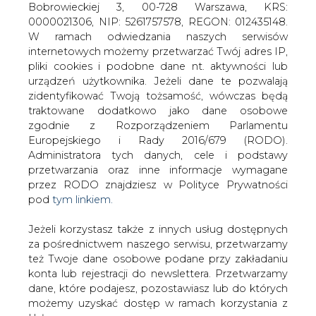
Jeżeli korzystasz także z innych usług dostępnych
za pośrednictwem naszego serwisu, przetwarzamy
też Twoje dane osobowe podane przy zakładaniu
konta lub rejestracji do newslettera. Przetwarzamy
Analizując kwestię - miejsce, jakie w
dane, które podajesz, pozostawiasz lub do których
polityce energetycznej Unii Europejskiej
możemy uzyskać dostęp w ramach korzystania z
zajmuje w istocie rzeczy cel
Usług.
środowiskowy, nie sposób nie
rozpocząć rozważań od klauzuli
Informacje dotyczące Administratora Twoich
przekrojowej z art. 11 Traktatu o
danych osobowych a także cele i podstawy
funkcjonowaniu Unii Europejskiej.
przetwarzania oraz inne niezbędne informacje
Klauzula ta nakazuje branie pod uwagę
wymagane przez RODO znajdziesz w Polityce
względów ochrony środowiska we
Prywatności pod wskazanym linkiem (
tym linkiem
).
wszystkich sferach aktywności Unii
Dane zbierane na potrzeby różnych usług mogą
Europejskiej.
być przetwarzane w różnych celach, na różnych
podstawach.
Dołączone pliki:
treść całej publikacji
Pamiętaj, że w związku z przetwarzaniem danych
osobowych przysługuje Ci szereg gwarancji i praw,
Do odczytu plików wymagany jest program
Acrobat
a przede wszystkim prawo do odwołania zgody
Reader
.
oraz prawo sprzeciwu wobec przetwarzania Twoich