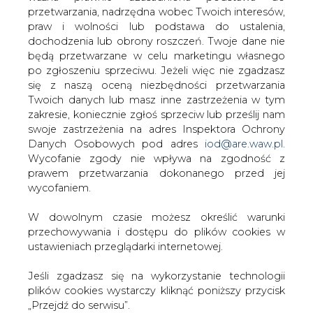
W dowolnym czasie możesz określić warunki
przechowywania i dostępu do plików cookies w
ustawieniach przeglądarki internetowej.
Przesłanie komentarza oznacza akceptację zasad korzystania z portalu
cire.pl
Jeśli zgadzasz się na wykorzystanie technologii
plików cookies wystarczy kliknąć poniższy przycisk
wyślij
„Przejdź do serwisu”.
Zarząd Agencji Rynku Energii S.A Wydawca portalu
KOMENTARZE
(0)
CIRE.pl
Przejdź do serwisu
Bądź na bieżąco
Podając adres e-mail wyrażają Państwo zgodę
na otrzymywanie treści marketingowych w
postaci newslettera pocztą elektroniczną od
Agencji Rynku Energii S.A z siedzibą w
Warszawie.
ZAPISZ SIĘ DO NEWSLETTERA