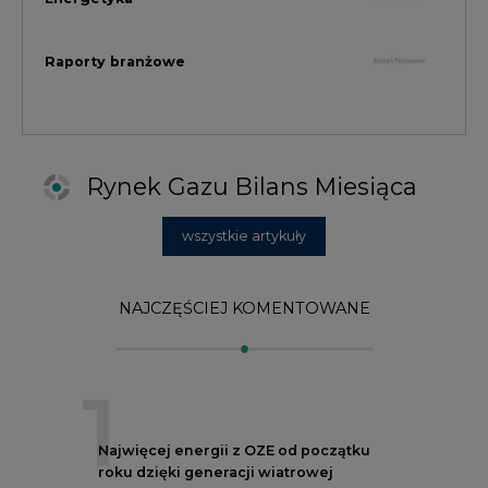
1
Najwięcej energii z OZE od początku
roku dzięki generacji wiatrowej
2
PGE uruchomiła w Gdańsku pierwsze w
Polsce kotły elektrodowe, ważna
inwestycja ciepłownicza
3
Uprawnienia do emisji CO2 stanowią już
59% ceny energii elektrycznej
4
Czy inwazja Rosji na Ukrainę przyśpieszy