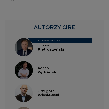
Grzegorz
Wiśniewski
Kacper
Galewski
Kamil
Zawicki
KKG
Legal
Patrycja