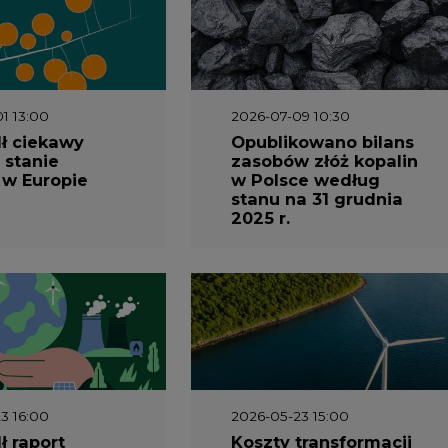
3 16:00
2026-05-23 15:00
 raport
Koszty transformacji
gaz do OZE.
energetyki w Polsce
nizacja
do 2040 roku –
2026-12-03
nictwa
sprawdzamy wnioski
Kongres Magazynowan
owego w
ekspertów
Energii PSME
1 10:30
2026-04-27 06:30