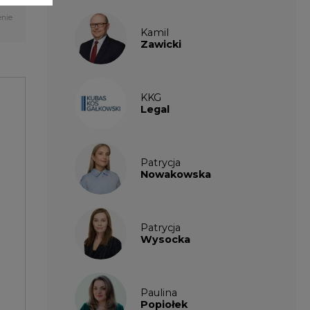
Patrycja
Wysocka
Paulina
Popiołek
Kalendarium
wydarzeń
SIERPIEŃ
2026