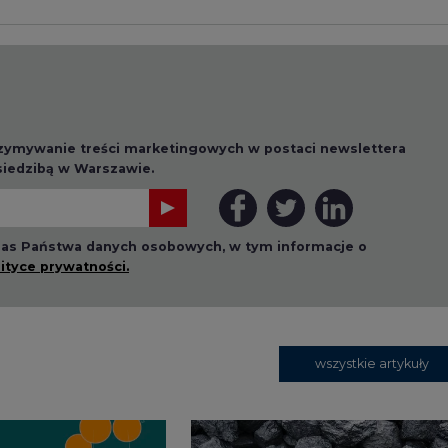
wszystkie artykuły
1 13:00
2026-07-09 10:30
ł ciekawy
Opublikowano bilans
 stanie
zasobów złóż kopalin
 w Europie
w Polsce według
stanu na 31 grudnia
2025 r.