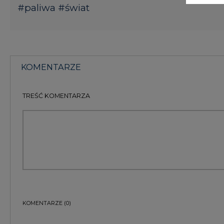
KOMENTARZE
(0)
Bądź na bieżąco
Podając adres e-mail wyrażają Państwo zgodę na ot
pocztą elektroniczną od Agencji Rynku Energii S.A z
ZAPISZ SIĘ DO NEWSLETTERA
Więcej informacji dotyczących przetwarzania przez
przysługujących Państwu prawach, znajduje się w
po