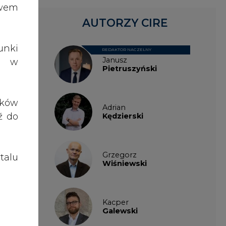
talu
Wiśniewski
roch
cern
j 15
Kacper
Galewski
enie
Kamil
Zawicki
KKG
Legal
Patrycja
Nowakowska