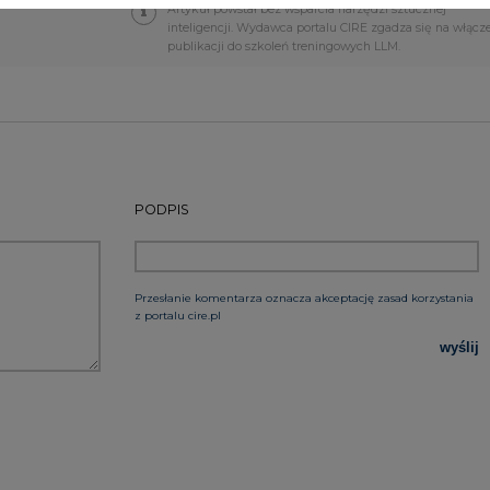
wyślij
rzymywanie treści marketingowych w postaci newslettera
 siedzibą w Warszawie.
 nas Państwa danych osobowych, w tym informacje o
lityce prywatności.