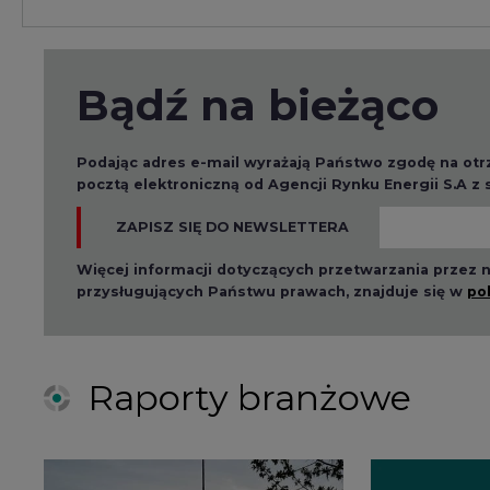
Raporty branżowe
2026-08-01 14:30
2026-08-0
Czy na Górnym Śląsku
Wyszed
będzie "życie po
raport o
węglu"? (raport)
klimatu