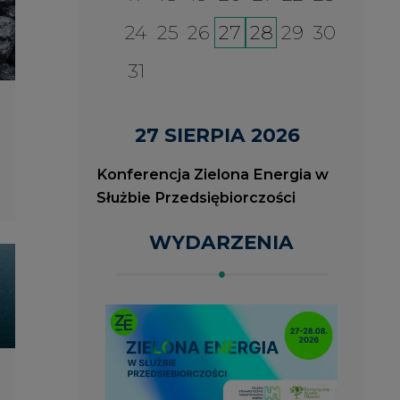
2026-08-27
2
ia
Konferencja Zielona Energia
J
w Służbie Przedsiębiorczości
O
P
ROK