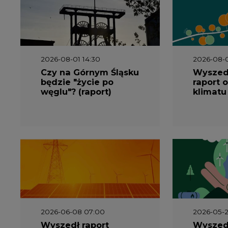
2026-06-08 07:00
2026-05-2
Wyszedł raport
Wyszedł
"Bezpieczniej i taniej.
„Przez 
Ciepłownictwo na
Dekarbo
ratunek KSE"
ciepłow
system
Polsce”
2026-05-13 13:00
2026-05-1