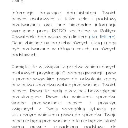
danych. Prawa te będą przez nas bezwzględnie
Artykuł powstał bez wsparcia narzędzi sztucznej inteligencji.
przestrzegane. Prawo do wniesienia sprzeciwu
Wydawca portalu CIRE zgadza się na włączenie publikacji do
wobec przetwarzania danych z przyczyn
szkoleń treningowych LLM.
związanych z Twoją szczególną sytuacją, po
skutecznym wniesieniu prawa do sprzeciwu Twoje
dane nie będą przetwarzane o ile nie będzie istnieć
ważna prawnie uzasadniona podstawa do
KOMENTARZE
przetwarzania, nadrzędna wobec Twoich interesów,
praw i wolności lub podstawa do ustalenia,
TREŚĆ KOMENTARZA
dochodzenia lub obrony roszczeń. Twoje dane nie
będą przetwarzane w celu marketingu własnego
po zgłoszeniu sprzeciwu. Jeżeli więc nie zgadzasz
się z naszą oceną niezbędności przetwarzania
Twoich danych lub masz inne zastrzeżenia w tym
zakresie, koniecznie zgłoś sprzeciw lub prześlij nam
swoje zastrzeżenia na adres Inspektora Ochrony
Danych Osobowych pod adres
iod@are.waw.pl
.
Wycofanie zgody nie wpływa na zgodność z
PODPIS
prawem przetwarzania dokonanego przed jej
wycofaniem.