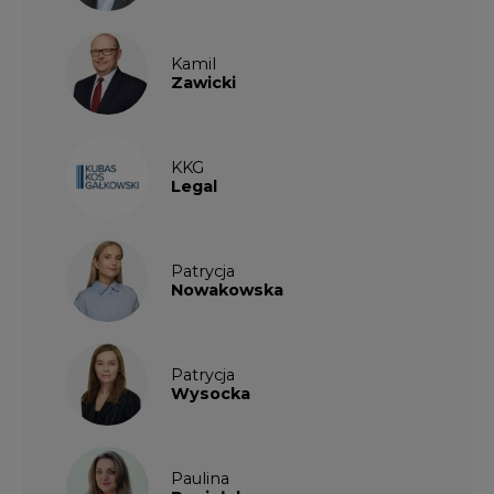
Patrycja
Wysocka
Paulina
Popiołek
Kalendarium wydarzeń
SIERPIEŃ
2026
1
2
3
4
5
6
7
8
9