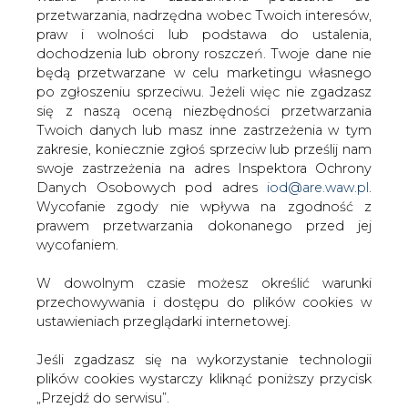
W dowolnym czasie możesz określić warunki
Przesłanie komentarza oznacza akceptację zasad korzystania z portalu
przechowywania i dostępu do plików cookies w
cire.pl
ustawieniach przeglądarki internetowej.
wyślij
Jeśli zgadzasz się na wykorzystanie technologii
plików cookies wystarczy kliknąć poniższy przycisk
KOMENTARZE
(0)
„Przejdź do serwisu”.
Zarząd Agencji Rynku Energii S.A Wydawca portalu
CIRE.pl
Bądź na bieżąco
Przejdź do serwisu
Podając adres e-mail wyrażają Państwo zgodę
na otrzymywanie treści marketingowych w
postaci newslettera pocztą elektroniczną od
Agencji Rynku Energii S.A z siedzibą w
Warszawie.
ZAPISZ SIĘ DO NEWSLETTERA