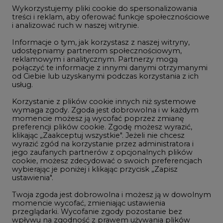
2
jego zaufanych partnerów z opcjonalnych plików
cookie, możesz zdecydować o swoich preferencjach
Budowa terminala intermodalnego w
wybierając je poniżej i klikając przycisk „Zapisz
Zabrzu wkracza w końcowy etap
ustawienia".
realizacji
Twoja zgoda jest dobrowolna i możesz ją w dowolnym
3
momencie wycofać, zmieniając ustawienia
przeglądarki. Wycofanie zgody pozostanie bez
wpływu na zgodność z prawem używania plików
Kogo teraz zatrudniają Polskie Sieci
cookie i podobnych technologii, którego dokonano
na podstawie zgody przed jej wycofaniem. Korzystanie
Elektroenergetyczne
z plików cookie ww. celach związane jest z
4
przetwarzaniem Twoich danych osobowych.
Równocześnie informujemy, że Administratorem
Do końca sierpnia trzeba złożyć wniosek
Państwa danych jest Agencja Rynku Energii S.A., ul.
o bon ciepłowniczy
Bobrowiecka 3, 00-728 Warszawa.
5
Więcej informacji o przetwarzaniu danych osobowych
oraz mechanizmie plików cookie znajdą Państwo
w
Polityce prywatności
.
Przegląd najnowszych rekrutacji na
stanowiska kierownicze w polskiej
Zaakceptuj
energetyce
wszystkie