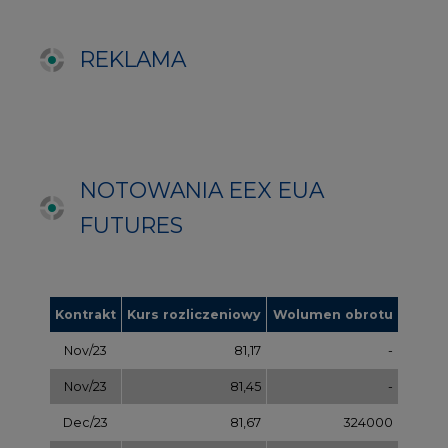
Kontrakt
Kurs rozliczeniowy
Wolumen obrotu
Nov/23
81,17
-
Nov/23
81,45
-
Dec/23
81,67
324000
Mar/24
82,72
-
Jun/24
83,75
-
Oct/24
84,78
-
Dec/24
85,81
97000
Apr/25
86,97
-
Jul/25
87,87
-
Oct/25
88,78
-
Dec/25
89,70
-
Mar/26
90,68
-