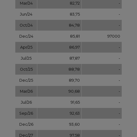
Jul/26
91,65
-
Sep/26
92,63
-
Dec/26
93,60
-
Dec/27
97,58
-
Dec/28
101,56
-
Dec/29
105,54
-
Dec/30
109,52
-
Dec/31
113,50
NOTOWANIA ARCHIWALNE