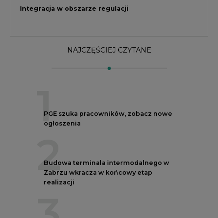
2
Budowa terminala intermodalnego w
Zabrzu wkracza w końcowy etap
realizacji
3
Kogo teraz zatrudniają Polskie Sieci
Elektroenergetyczne
4
Do końca sierpnia trzeba złożyć wniosek
o bon ciepłowniczy
5
Przegląd najnowszych rekrutacji na
stanowiska kierownicze w polskiej
energetyce