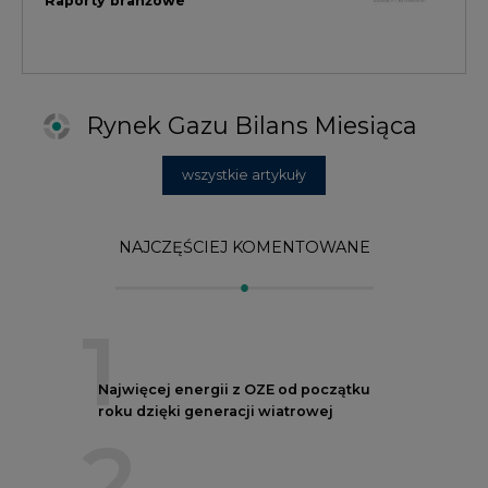
1
Najwięcej energii z OZE od początku
roku dzięki generacji wiatrowej
2
PGE uruchomiła w Gdańsku pierwsze w
Polsce kotły elektrodowe, ważna
inwestycja ciepłownicza
3
Uprawnienia do emisji CO2 stanowią już
59% ceny energii elektrycznej
4
Czy inwazja Rosji na Ukrainę przyśpieszy
transformację energetyczną Europy w
kierunku OZE