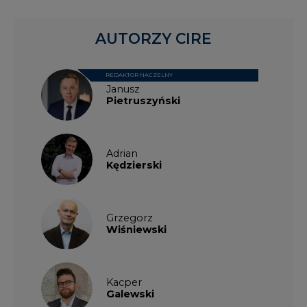
Grzegorz
Wiśniewski
Kacper
Galewski
Kamil
Zawicki
KKG
Legal
Patrycja
Nowakowska