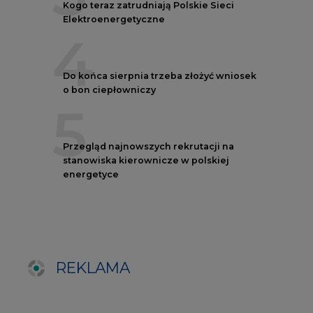
REKLAMA
AUTORZY CIRE
REDAKTOR NACZELNY
Janusz
Pietruszyński
Adrian
Kędzierski