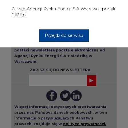
Więcej informacji dotyczących przetwarzania
przez nas Państwa danych osobowych, w tym
informacje o przysługujących Państwu
prawach, znajduje się w
polityce prywatności.
Raporty branżowe
wszystkie artykuły