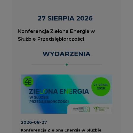
2026-08-27
2
Konferencja Zielona Energia w Służbie
J
Przedsiębiorczości
P
ROK 2023 NA CIRE
wszystkie artykuły
PARTNERZY PORTALU