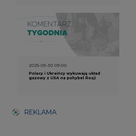
REKLAMA
SERWISY TEMATYCZNE
Rynek bilansujący
Serwis PGE
Fotowoltaika
Głos Enei