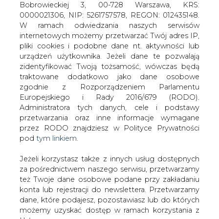
Jeżeli korzystasz także z innych usług dostępnych
za pośrednictwem naszego serwisu, przetwarzamy
też Twoje dane osobowe podane przy zakładaniu
konta lub rejestracji do newslettera. Przetwarzamy
dane, które podajesz, pozostawiasz lub do których
możemy uzyskać dostęp w ramach korzystania z
Martifer Solar, filia Martifer SGPS,
Usług.
zainstalował 2,88 MW fotowotaiczny
system dachowy w Pradze.
Informacje dotyczące Administratora Twoich
danych osobowych a także cele i podstawy
System ten został zainstalowany na sześciu budynkach w
przetwarzania oraz inne niezbędne informacje
ramach jednego kompleksu przemysłowego na łącznej
wymagane przez RODO znajdziesz w Polityce
powierzchni 67816 m kw.
Prywatności pod wskazanym linkiem (
tym linkiem
).
Dane zbierane na potrzeby różnych usług mogą
Elektrownia, której operatorem jest strona trzecia,
być przetwarzane w różnych celach, na różnych
znajduje się w parku przemysłowym w stolicy. System
podstawach.
będzie zaopatrywał w energię ponad 1400 gospodarstw.
Dzięki wykorzystaniu paneli słonecznych uda się uniknąć
Pamiętaj, że w związku z przetwarzaniem danych
emisji 5300 ton CO2 rocznie.
osobowych przysługuje Ci szereg gwarancji i praw,
a przede wszystkim prawo do odwołania zgody
#
Energetyka
#
kraj
oraz prawo sprzeciwu wobec przetwarzania Twoich