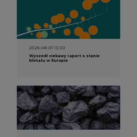
2026-07-09 10:30
Opublikowano bilans zasobów złóż
kopalin w Polsce według stanu na 31
grudnia 2025 r.