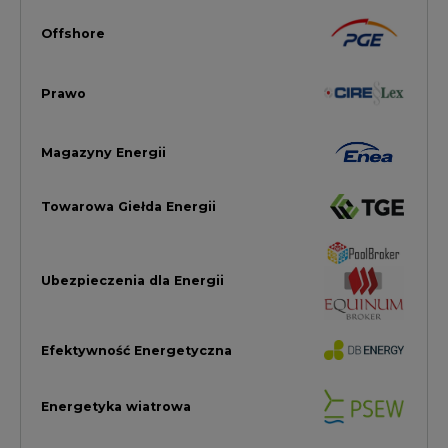
Efektywność Energetyczna
Energetyka wiatrowa
LTE450
Strefa Kogeneracji PTEZ
Zielona Transformacja / ESG
Praca i edukacja
Wodór
Elektromobilność
Energetyka jądrowa