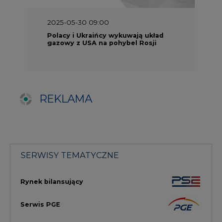
SERWISY TEMATYCZNE
Rynek bilansujący
Serwis PGE
Fotowoltaika
Głos Enei
Handel emisjami CO2
Rynek Ciepła
Rynek Gazu