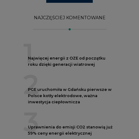
Polsce kotły elektrodowe, ważna
inwestycja ciepłownicza
3
Uprawnienia do emisji CO2 stanowią już
59% ceny energii elektrycznej
4
Czy inwazja Rosji na Ukrainę przyśpieszy
transformację energetyczną Europy w
kierunku OZE
5
Postawy Polek i Polaków wobec zmian
klimatu. Nowy raport