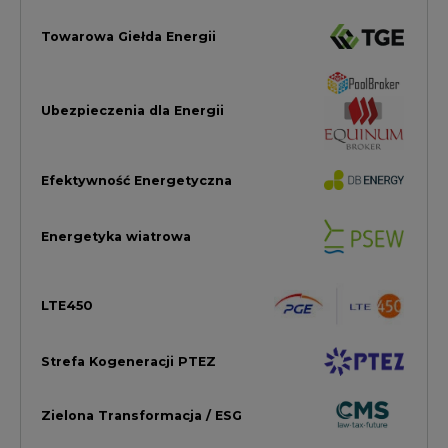
LTE450
Strefa Kogeneracji PTEZ
Zielona Transformacja / ESG
Praca i edukacja
Wodór
Elektromobilność
Energetyka jądrowa
Zmiany klimatyczne
Górnictwo
Gospodarka