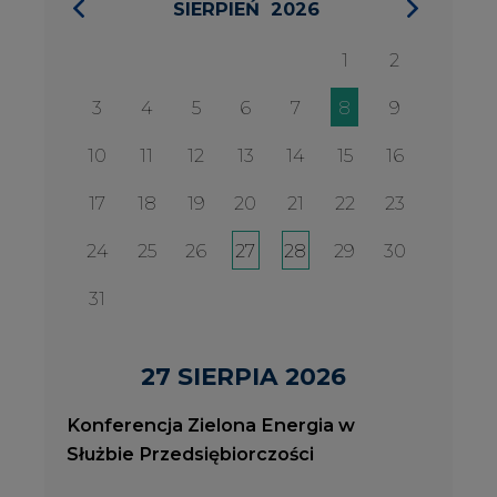
27 SIERPIA 2026
Konferencja Zielona Energia w
Służbie Przedsiębiorczości
WYDARZENIA
2026-08-27
2
Konferencja Zielona Energia w Służbie
J
Przedsiębiorczości
P