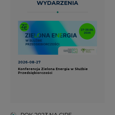
ROK 2023 NA CIRE
wszystkie artykuły
PARTNERZY PORTALU