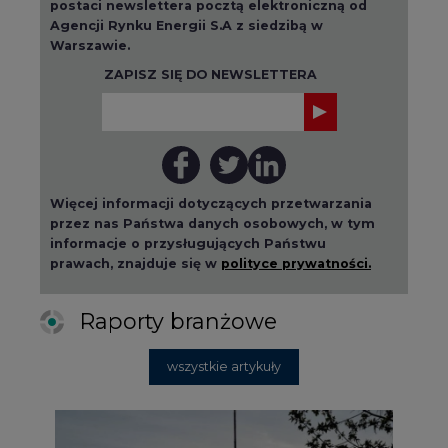
Raporty branżowe
wszystkie artykuły
2026-08-01 14:30
Czy na Górnym Śląsku będzie "życie
po węglu"? (raport)