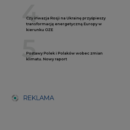
REKLAMA
NOTOWANIA EEX EUA
FUTURES
Kontrakt
Kurs rozliczeniowy
Wolumen obrotu
Nov/23
81,17
-
Nov/23
81,45
-
Dec/23
81,67
324000
Mar/24
82,72
-