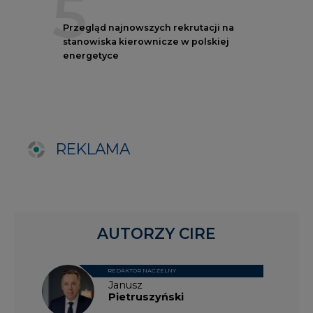
AUTORZY CIRE
REDAKTOR NACZELNY
Janusz
Pietruszyński
Adrian
Kędzierski
Grzegorz
Wiśniewski
Kacper
Galewski