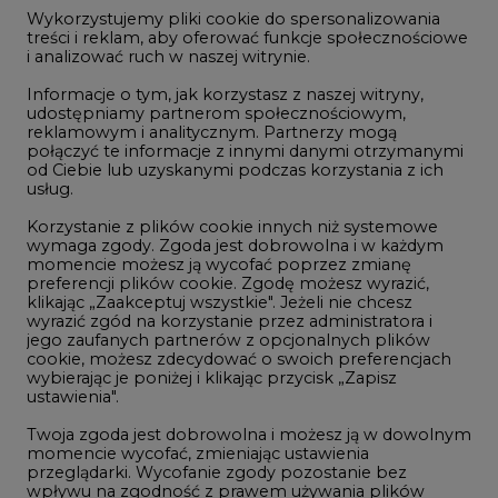
jego zaufanych partnerów z opcjonalnych plików
cookie, możesz zdecydować o swoich preferencjach
wybierając je poniżej i klikając przycisk „Zapisz
ustawienia".
NAJCZĘŚCIEJ CZYTANE
Twoja zgoda jest dobrowolna i możesz ją w dowolnym
momencie wycofać, zmieniając ustawienia
przeglądarki. Wycofanie zgody pozostanie bez
wpływu na zgodność z prawem używania plików
1
cookie i podobnych technologii, którego dokonano
na podstawie zgody przed jej wycofaniem. Korzystanie
z plików cookie ww. celach związane jest z
przetwarzaniem Twoich danych osobowych.
PGE szuka pracowników, zobacz nowe
ogłoszenia
Równocześnie informujemy, że Administratorem
2
Państwa danych jest Agencja Rynku Energii S.A., ul.
Bobrowiecka 3, 00-728 Warszawa.
Więcej informacji o przetwarzaniu danych osobowych
Budowa terminala intermodalnego w
oraz mechanizmie plików cookie znajdą Państwo
Zabrzu wkracza w końcowy etap
w
Polityce prywatności
.
realizacji
3
Zaakceptuj
wszystkie
Kogo teraz zatrudniają Polskie Sieci