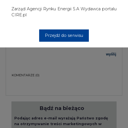
Bądź na bieżąco
Podając adres e-mail wyrażają Państwo zgodę
na otrzymywanie treści marketingowych w
postaci newslettera pocztą elektroniczną od
Agencji Rynku Energii S.A z siedzibą w
Warszawie.
ZAPISZ SIĘ DO NEWSLETTERA
Więcej informacji dotyczących przetwarzania
przez nas Państwa danych osobowych, w tym
informacje o przysługujących Państwu
prawach, znajduje się w
polityce prywatności.