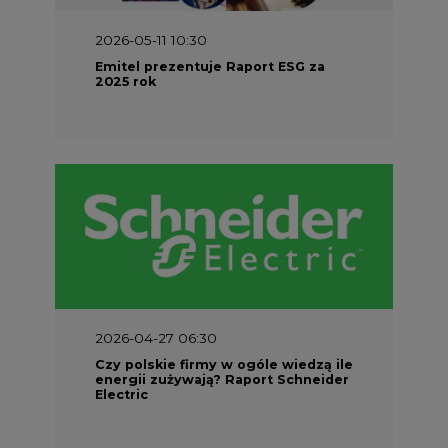
2026-04-27 06:30
Czy polskie firmy w ogóle wiedzą ile
energii zużywają? Raport Schneider
Electric
Energetyka w UE
Materiały problemowe
Charakterystyka energetyki w Unii
Europejskiej
Rynki energii w krajach UE
Dokumenty formalne
Prawo UE
Integracja w obszarze regulacji