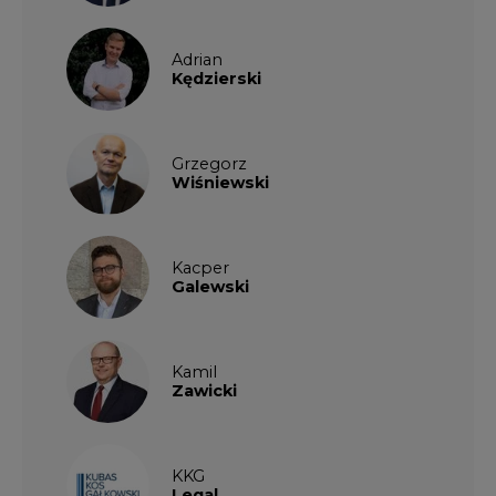
Kamil
Zawicki
KKG
Legal
Patrycja
Nowakowska
Patrycja
Wysocka
Paulina
Popiołek