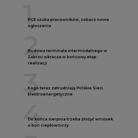
Elektroenergetyczne
4
Do końca sierpnia trzeba złożyć wniosek
o bon ciepłowniczy
5
Przegląd najnowszych rekrutacji na
stanowiska kierownicze w polskiej
energetyce
REKLAMA