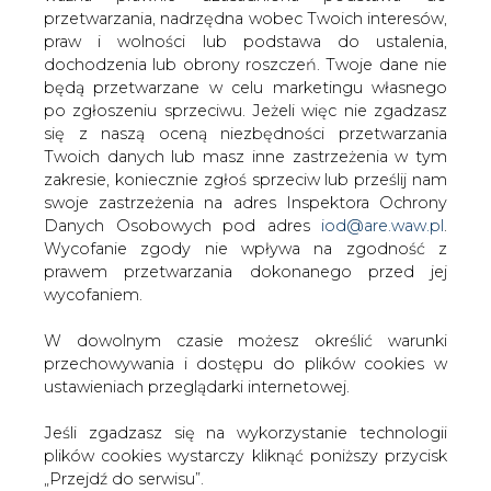
W dowolnym czasie możesz określić warunki
przechowywania i dostępu do plików cookies w
TREŚĆ KOMENTARZA
ustawieniach przeglądarki internetowej.
Jeśli zgadzasz się na wykorzystanie technologii
plików cookies wystarczy kliknąć poniższy przycisk
„Przejdź do serwisu”.
Zarząd Agencji Rynku Energii S.A Wydawca portalu
CIRE.pl
PODPIS
Przejdź do serwisu
Przesłanie komentarza oznacza akceptację zasad korzystania z portalu
cire.pl
wyślij
KOMENTARZE
(0)