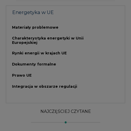
NAJCZĘŚCIEJ CZYTANE
1
PGE szuka pracowników, zobacz nowe
ogłoszenia
2
Budowa terminala intermodalnego w
Zabrzu wkracza w końcowy etap
realizacji
3
Kogo teraz zatrudniają Polskie Sieci