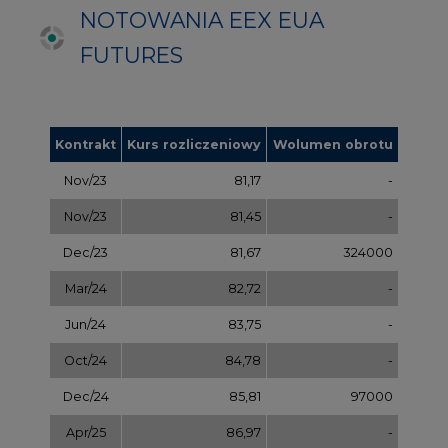
Jun/24
83,75
-
Oct/24
84,78
-
Dec/24
85,81
97000
Apr/25
86,97
-
Jul/25
87,87
-
Oct/25
88,78
-
Dec/25
89,70
-
Mar/26
90,68
-
Jul/26
91,65
-
Sep/26
92,63
-
Dec/26
93,60
-
Dec/27
97,58
-