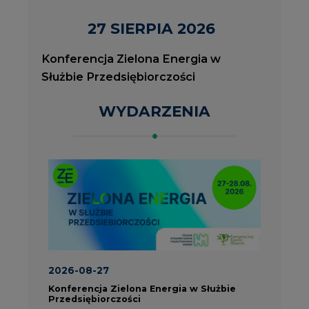
2026-08-27
2
Konferencja Zielona Energia w Służbie
J
Przedsiębiorczości
P
ROK 2023 NA CIRE
wszystkie artykuły
PARTNERZY PORTALU