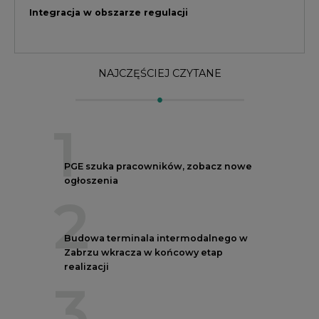
2
Budowa terminala intermodalnego w
Zabrzu wkracza w końcowy etap
realizacji
3
Kogo teraz zatrudniają Polskie Sieci
Elektroenergetyczne
4
Do końca sierpnia trzeba złożyć wniosek
o bon ciepłowniczy
5
Spółka Polskie Elektrownie Jądrowe
zaprasza do wysyłania CV