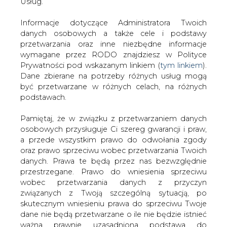
problem udostępnienia połączenia na zasadach
danych. Prawa te będą przez nas bezwzględnie
rynkowych wymaga pilnego rozwiązania.
przestrzegane. Prawo do wniesienia sprzeciwu
wobec przetwarzania danych z przyczyn
W marcu 2010 roku operatorzy systemów przesyłowych
związanych z Twoją szczególną sytuacją, po
Polski i Szwecji - PSE Operator i Svenska Kraftnät (SvK),
skutecznym wniesieniu prawa do sprzeciwu Twoje
podpisali wspólną deklarację o prowadzeniu prac nad
dane nie będą przetwarzane o ile nie będzie istnieć
wdrożeniem rynkowych mechanizmów udostępniania
ważna prawnie uzasadniona podstawa do
zdolności przesyłowych, które połączą systemy
przetwarzania, nadrzędna wobec Twoich interesów,
przesyłowe obu państw. Deklaracja ta została
praw i wolności lub podstawa do ustalenia,
pozytywnie przyjęta przez Regulatorów obu krajów, a
dochodzenia lub obrony roszczeń. Twoje dane nie
podjęte prace są przez nich nadzorowane.
będą przetwarzane w celu marketingu własnego
po zgłoszeniu sprzeciwu. Jeżeli więc nie zgadzasz
Równolegle prowadzone są również rozmowy między
się z naszą oceną niezbędności przetwarzania
polska a skandynawską giełdą energii na temat
Twoich danych lub masz inne zastrzeżenia w tym
współpracy tych giełd po połączeniu polskiego i
zakresie, koniecznie zgłoś sprzeciw lub prześlij nam
szwedzkiego rynku energii elektrycznej.
swoje zastrzeżenia na adres Inspektora Ochrony
Danych Osobowych pod adres
iod@are.waw.pl
.
Kolejne spotkanie grupy interesariuszy Rynku
Wycofanie zgody nie wpływa na zgodność z
Północnego odbędzie się 7 maja 2010 r. w Warszawie.
prawem przetwarzania dokonanego przed jej
wycofaniem.
#
Energetyka
#
kraj