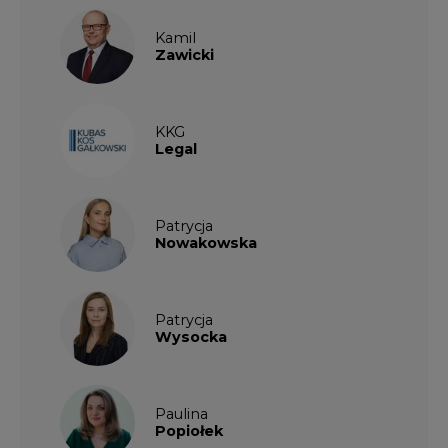
Patrycja
Wysocka
Paulina
Popiołek
Kalendarium wydarzeń
SIERPIEŃ
2026
1
2
3
4
5
6
7
8
9
10
11
12
13
14
15
16