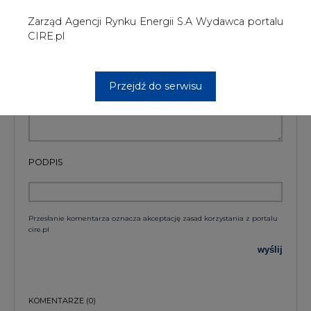
Przesłanie komentarza oznacza akceptację zasad korzystania z portalu
cire.pl
wyślij
KOMENTARZE
(0)
Bądź na bieżąco
Podając adres e-mail wyrażają Państwo zgodę
na otrzymywanie treści marketingowych w
postaci newslettera pocztą elektroniczną od
Agencji Rynku Energii S.A z siedzibą w
Warszawie.
ZAPISZ SIĘ DO NEWSLETTERA