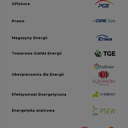
Efektywność Energetyczna
Energetyka wiatrowa
LTE450
Strefa Kogeneracji PTEZ
Zielona Transformacja / ESG
Praca i edukacja
Wodór
Elektromobilność
Energetyka jądrowa