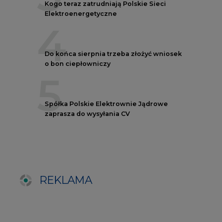
REKLAMA
AUTORZY CIRE
REDAKTOR NACZELNY
Janusz
Pietruszyński
Adrian
Kędzierski
Grzegorz