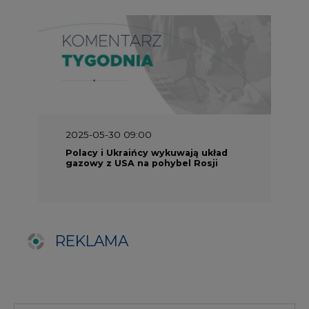
REKLAMA
SERWISY TEMATYCZNE
Rynek bilansujący
Serwis PGE
Fotowoltaika
Głos Enei