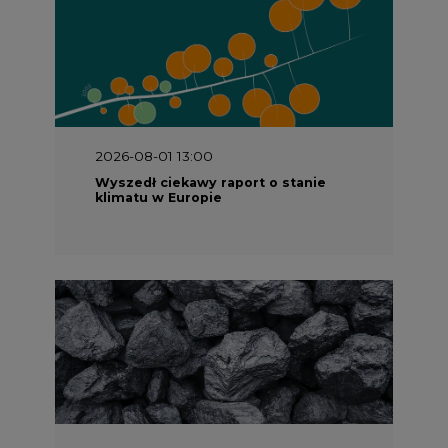
2026-07-09 10:30
Opublikowano bilans zasobów złóż
kopalin w Polsce według stanu na 31
grudnia 2025 r.