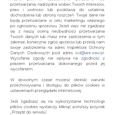
W dowolnym czasie możesz określić warunki
przechowywania i dostępu do plików cookies w
Artykuł powstał bez wsparcia narzędzi sztucznej inteligencji.
Wydawca portalu CIRE zgadza się na włączenie publikacji do
ustawieniach przeglądarki internetowej.
szkoleń treningowych LLM.
Jeśli zgadzasz się na wykorzystanie technologii
plików cookies wystarczy kliknąć poniższy przycisk
„Przejdź do serwisu”.
KOMENTARZE
Zarząd Agencji Rynku Energii S.A Wydawca portalu
CIRE.pl
TREŚĆ KOMENTARZA
Przejdź do serwisu
PODPIS