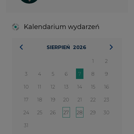
17
18
19
20
21
22
23
24
25
26
27
28
29
30
31
27 SIERPIA 2026
Konferencja Zielona Energia w
Służbie Przedsiębiorczości
WYDARZENIA