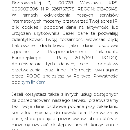
Jeżeli korzystasz także z innych usług dostępnych
za pośrednictwem naszego serwisu, przetwarzamy
też Twoje dane osobowe podane przy zakładaniu
konta lub rejestracji do newslettera. Przetwarzamy
dane, które podajesz, pozostawiasz lub do których
możemy uzyskać dostęp w ramach korzystania z
16 kwietnia w Urzędzie Regulacji
Usług.
Energetyki odbyło się spotkanie grupy
interesariuszy Rynku Północnego w
Informacje dotyczące Administratora Twoich
ramach inicjatyw regionalnych ERGEG.
danych osobowych a także cele i podstawy
Zadaniem grupy jest wypracowanie
przetwarzania oraz inne niezbędne informacje
mechanizmów dostępu uczestników
wymagane przez RODO znajdziesz w Polityce
rynku w tym regionie do zdolności
Prywatności pod wskazanym linkiem (
tym linkiem
).
przesyłowych SwePol Link i spotkanie w
Dane zbierane na potrzeby różnych usług mogą
całości poświęcone zostało zagadnieniu
być przetwarzane w różnych celach, na różnych
optymalizacji wykorzystania połączenia
podstawach.
międzysystemowego.
Pamiętaj, że w związku z przetwarzaniem danych
Marek Woszczyk, wiceprezes URE podkreślał, że z
osobowych przysługuje Ci szereg gwarancji i praw,
punktu widzenia regulatora niedopuszczalne jest
a przede wszystkim prawo do odwołania zgody
przedłużenie umów w dotychczasowym kształcie, a
oraz prawo sprzeciwu wobec przetwarzania Twoich