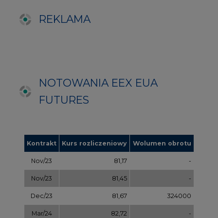
Nov/23
81,17
-
Nov/23
81,45
-
Dec/23
81,67
324000
Mar/24
82,72
-
Jun/24
83,75
-
Oct/24
84,78
-
Dec/24
85,81
97000
Apr/25
86,97
-
Jul/25
87,87
-
Oct/25
88,78
-
Dec/25
89,70
-
Mar/26
90,68
-