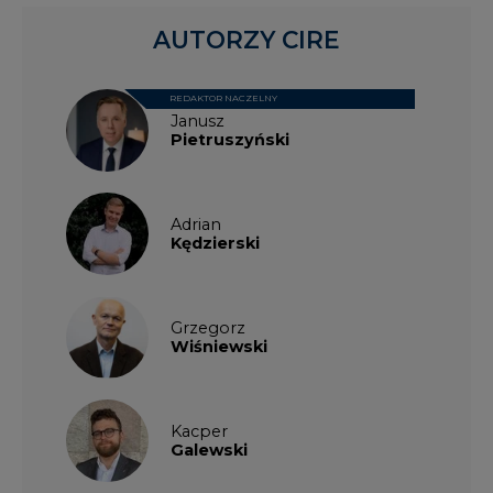
Wiśniewski
Kacper
Galewski
Kamil
Zawicki
KKG
Legal
Patrycja
Nowakowska