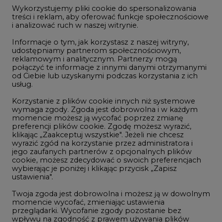
dzień:
jego zaufanych partnerów z opcjonalnych plików
cookie, możesz zdecydować o swoich preferencjach
wybierając je poniżej i klikając przycisk „Zapisz
ustawienia".
Twoja zgoda jest dobrowolna i możesz ją w dowolnym
momencie wycofać, zmieniając ustawienia
przeglądarki. Wycofanie zgody pozostanie bez
REKLAMA
wpływu na zgodność z prawem używania plików
cookie i podobnych technologii, którego dokonano
na podstawie zgody przed jej wycofaniem. Korzystanie
z plików cookie ww. celach związane jest z
przetwarzaniem Twoich danych osobowych.
NAJCZĘŚCIEJ CZYTANE
Równocześnie informujemy, że Administratorem
Państwa danych jest Agencja Rynku Energii S.A., ul.
Bobrowiecka 3, 00-728 Warszawa.
1
Więcej informacji o przetwarzaniu danych osobowych
oraz mechanizmie plików cookie znajdą Państwo
w
Polityce prywatności
.
PGE szuka pracowników, zobacz nowe
ogłoszenia
Zaakceptuj
2
wszystkie