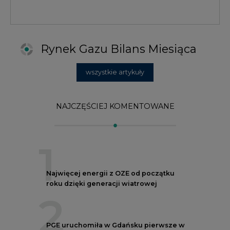
1
Najwięcej energii z OZE od początku
roku dzięki generacji wiatrowej
2
PGE uruchomiła w Gdańsku pierwsze w
Polsce kotły elektrodowe, ważna
inwestycja ciepłownicza
3
Uprawnienia do emisji CO2 stanowią już
59% ceny energii elektrycznej
4
Czy inwazja Rosji na Ukrainę przyśpieszy
transformację energetyczną Europy w
kierunku OZE