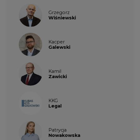
KKG
Legal
Patrycja
Nowakowska
Patrycja
Wysocka
Paulina
Popiołek
Kalendarium wydarzeń