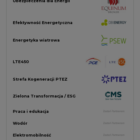
Zielona Transformacja / ESG
Praca i edukacja
Wodór
Elektromobilność
Energetyka jądrowa
Zmiany klimatyczne
Górnictwo
Gospodarka
Komentarze Rynkowe
Rok 2022 na CIRE
Zielona Energia