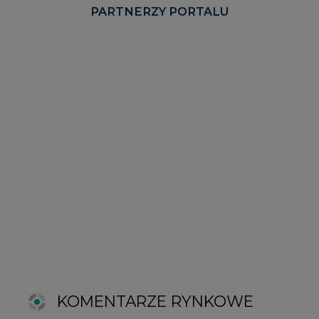
KOMENTARZE RYNKOWE
wszystkie artykuły
2026-06-11 08:00
Grupa Przemysłowa Baltic nadal
poszukuje pracowników