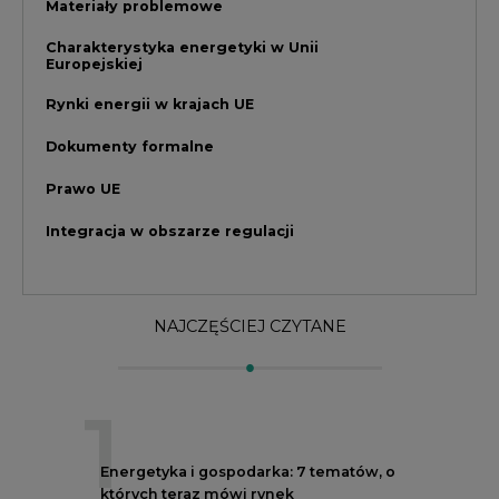
1
Energetyka i gospodarka: 7 tematów, o
których teraz mówi rynek
2
PGE szuka pracowników, zobacz nowe
ogłoszenia
3
W Gorzowie Wielkopolskim ruszyły
przygotowania do budowy fabryki rakiet
4
Budowa terminala intermodalnego w
Zabrzu wkracza w końcowy etap