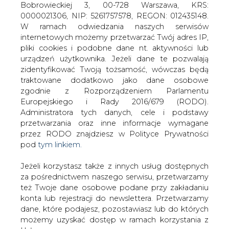
Jeżeli korzystasz także z innych usług dostępnych
za pośrednictwem naszego serwisu, przetwarzamy
też Twoje dane osobowe podane przy zakładaniu
konta lub rejestracji do newslettera. Przetwarzamy
dane, które podajesz, pozostawiasz lub do których
możemy uzyskać dostęp w ramach korzystania z
Polski i szwedzki operator systemu
Usług.
przesyłowego - PSE Operator i Svenska
Kraftnät (SvK), podpisali wspólną
Informacje dotyczące Administratora Twoich
deklarację o prowadzeniu prac nad
danych osobowych a także cele i podstawy
wdrożeniem rynkowych mechanizmów
przetwarzania oraz inne niezbędne informacje
udostępniania zdolności przesyłowych,
wymagane przez RODO znajdziesz w Polityce
które połączą systemy przesyłowe
Prywatności pod wskazanym linkiem (
tym linkiem
).
Polski i Szwecji. Giełdy energii Nord
Dane zbierane na potrzeby różnych usług mogą
Pool Spot i Towarowa Giełda Energii
być przetwarzane w różnych celach, na różnych
pracują nad stworzeniem systemu
podstawach.
transakcyjnego.
Pamiętaj, że w związku z przetwarzaniem danych
Deklaracja operatorów została pozytywnie przyjęta przez
osobowych przysługuje Ci szereg gwarancji i praw,
Regulatorów obu krajów, a podjęte prace będą przez
a przede wszystkim prawo do odwołania zgody
nich nadzorowane.
oraz prawo sprzeciwu wobec przetwarzania Twoich