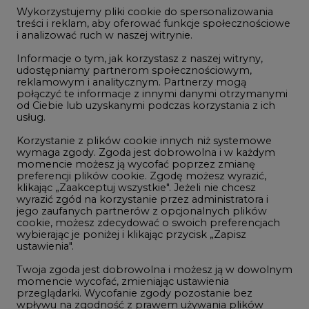
jego zaufanych partnerów z opcjonalnych plików
cookie, możesz zdecydować o swoich preferencjach
wybierając je poniżej i klikając przycisk „Zapisz
Dec/31
113,50
ustawienia".
Twoja zgoda jest dobrowolna i możesz ją w dowolnym
momencie wycofać, zmieniając ustawienia
przeglądarki. Wycofanie zgody pozostanie bez
wpływu na zgodność z prawem używania plików
NOTOWANIA ARCHIWALNE
cookie i podobnych technologii, którego dokonano
na podstawie zgody przed jej wycofaniem. Korzystanie
Wybierz
pokaż
z plików cookie ww. celach związane jest z
dzień:
przetwarzaniem Twoich danych osobowych.
Równocześnie informujemy, że Administratorem
Państwa danych jest Agencja Rynku Energii S.A., ul.
Bobrowiecka 3, 00-728 Warszawa.
Więcej informacji o przetwarzaniu danych osobowych
REKLAMA
oraz mechanizmie plików cookie znajdą Państwo
w
Polityce prywatności
.
Zaakceptuj
wszystkie
NAJCZĘŚCIEJ CZYTANE