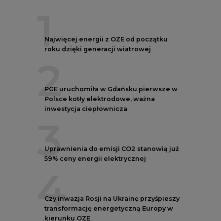
59% ceny energii elektrycznej
4
Czy inwazja Rosji na Ukrainę przyśpieszy
transformację energetyczną Europy w
kierunku OZE
5
Postawy Polek i Polaków wobec zmian
klimatu. Nowy raport
REKLAMA