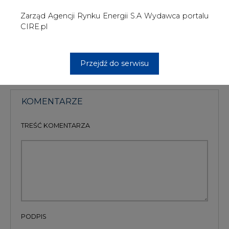
PODPIS
Przesłanie komentarza oznacza akceptację zasad korzystania z portalu
cire.pl
wyślij
KOMENTARZE
(0)
Bądź na bieżąco