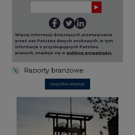
2026-08-01 14:30
Czy na Górnym Śląsku będzie "życie
po węglu"? (raport)