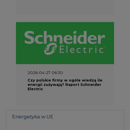
Electric
Energetyka w UE
Materiały problemowe
Charakterystyka energetyki w Unii
Europejskiej
Rynki energii w krajach UE
Dokumenty formalne
Prawo UE
Integracja w obszarze regulacji
NAJCZĘŚCIEJ CZYTANE