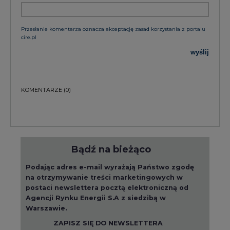
Podając adres e-mail wyrażają Państwo zgodę
na otrzymywanie treści marketingowych w
postaci newslettera pocztą elektroniczną od
Agencji Rynku Energii S.A z siedzibą w
Warszawie.
ZAPISZ SIĘ DO NEWSLETTERA
Więcej informacji dotyczących przetwarzania
przez nas Państwa danych osobowych, w tym
informacje o przysługujących Państwu
prawach, znajduje się w
polityce prywatności.
Raporty branżowe
wszystkie artykuły