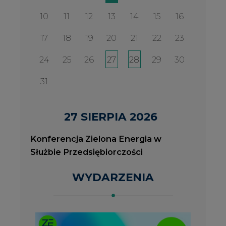
WYDARZENIA
2026-08-27
2
Konferencja Zielona Energia w Służbie
J
Przedsiębiorczości
P