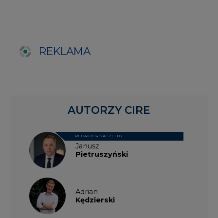
Pietruszyński
Adrian
Kędzierski
Grzegorz
Wiśniewski
Kacper
Galewski
Kamil
Zawicki