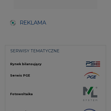
Serwis PGE
Fotowoltaika
Głos Enei
Handel emisjami CO2
Rynek Ciepła
Rynek Gazu
Offshore
Prawo