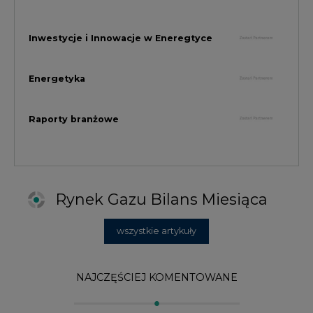
wszystkie artykuły
NAJCZĘŚCIEJ KOMENTOWANE
1
Najwięcej energii z OZE od początku
roku dzięki generacji wiatrowej
2
PGE uruchomiła w Gdańsku pierwsze w
Polsce kotły elektrodowe, ważna
inwestycja ciepłownicza
3
Uprawnienia do emisji CO2 stanowią już