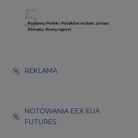
NOTOWANIA EEX EUA
FUTURES
Kontrakt
Kurs rozliczeniowy
Wolumen obrotu
Nov/23
81,17
-
Nov/23
81,45
-
Dec/23
81,67
324000
Mar/24
82,72
-
Jun/24
83,75
-
Oct/24
84,78
-
Dec/24
85,81
97000