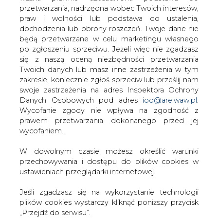
połączenia są aktualnie wykorzystywane przez Vattenfall
W dowolnym czasie możesz określić warunki
AB (VAB) i PGE.
przechowywania i dostępu do plików cookies w
ustawieniach przeglądarki internetowej.
Aby zapewnić możliwie harmonijny i szybki przebieg prac
została powołana grupa interesariuszy, której pierwsze
Jeśli zgadzasz się na wykorzystanie technologii
spotkanie odbyło się 13 kwietnia tego roku w
plików cookies wystarczy kliknąć poniższy przycisk
Sztokholmie.
„Przejdź do serwisu”.
#
Energetyka
#
kraj
Zarząd Agencji Rynku Energii S.A Wydawca portalu
CIRE.pl
Artykuł powstał bez wsparcia narzędzi sztucznej inteligencji.
Wydawca portalu CIRE zgadza się na włączenie publikacji do
szkoleń treningowych LLM.
Przejdź do serwisu
KOMENTARZE
TREŚĆ KOMENTARZA