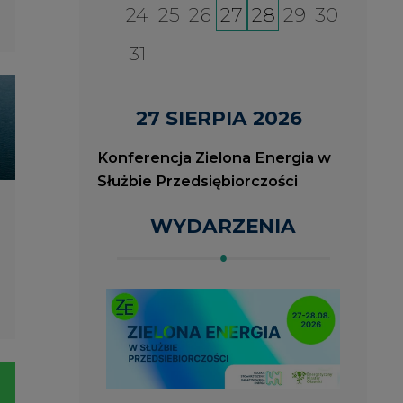
2026-08-27
2
ia
Konferencja Zielona Energia
J
w Służbie Przedsiębiorczości
O
P
ROK