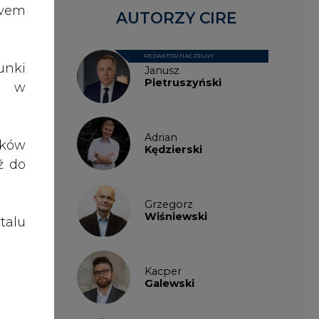
talu
Kacper
Galewski
Kamil
Zawicki
KKG
Legal
Patrycja
Nowakowska
Patrycja