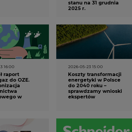
owego w
ekspertów
2026-12-03
Kongres Magazynowan
Energii PSME
1 10:30
2026-04-27 06:30
prezentuje
Czy polskie firmy w
ESG za 2025
ogóle wiedzą ile
energii zużywają?
Raport Schneider
Electric