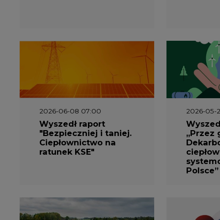
system
Polsce”
2026-05-13 13:00
2026-05-1
FLIX opublikował
Emitel 
raport
Raport 
zrównoważonego
rok
rozwoju 2025