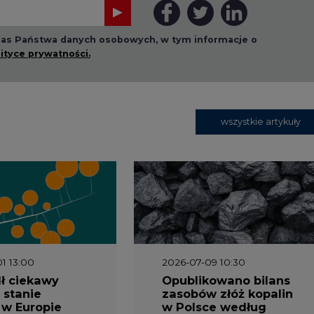
1 13:00
2026-07-09 10:30
ł ciekawy
Opublikowano bilans
 stanie
zasobów złóż kopalin
 w Europie
w Polsce według
stanu na 31 grudnia
2025 r.
3 16:00
2026-05-23 15:00
 raport
Koszty transformacji
gaz do OZE.
energetyki w Polsce
nizacja
do 2040 roku –
nictwa
sprawdzamy wnioski