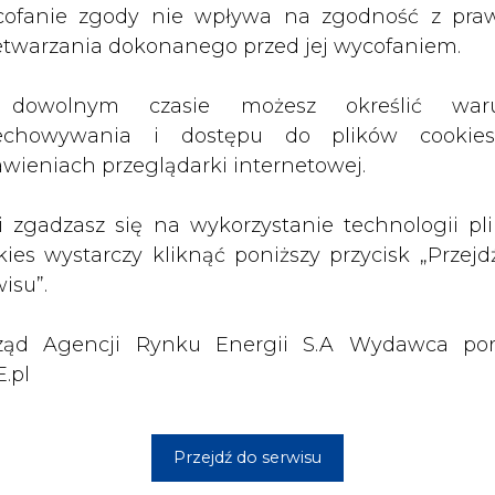
ząd Agencji Rynku Energii S.A Wydawca por
.pl
Przejdź do serwisu
PODPIS
Przesłanie komentarza oznacza akceptację zasad korzystania
z portalu cire.pl
wyślij