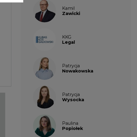
Wysocka
Paulina
Popiołek
Kalendarium
wydarzeń
SIERPIEŃ
2026
1
2