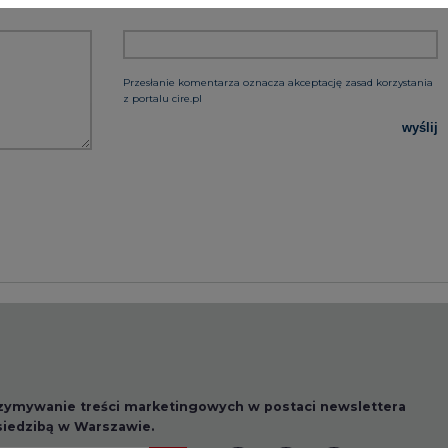
rzymywanie treści marketingowych w postaci newslettera
 siedzibą w Warszawie.
 nas Państwa danych osobowych, w tym informacje o
lityce prywatności.
wszystkie artykuły