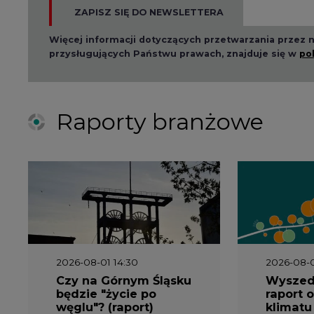
2026-08-01 14:30
2026-08-0
Czy na Górnym Śląsku
Wyszed
będzie "życie po
raport o
węglu"? (raport)
klimatu
2026-06-08 07:00
2026-05-2
Wyszedł raport
Wyszedł
"Bezpieczniej i taniej.
„Przez 
Ciepłownictwo na
Dekarbo
ratunek KSE"
ciepłow