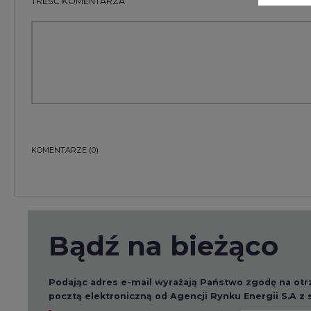
Bądź na bieżąco
Podając adres e-mail wyrażają Państwo zgodę na ot
pocztą elektroniczną od Agencji Rynku Energii S.A z
ZAPISZ SIĘ DO NEWSLETTERA
Więcej informacji dotyczących przetwarzania przez
przysługujących Państwu prawach, znajduje się w
po
Raporty branżowe