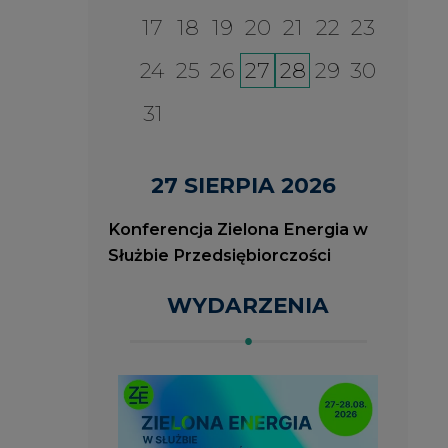
2026-08-27
2
ia
Konferencja Zielona Energia
J
w Służbie Przedsiębiorczości
O
P
ROK