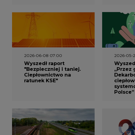
2026-05-13 13:00
2026-05-1
FLIX opublikował
Emitel 
raport
Raport 
zrównoważonego
rok
rozwoju 2025