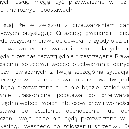
nych usług mogą być przetwarzane w róż
ach, na różnych podstawach.
PODPIS
iętaj, że w związku z przetwarzaniem da
bowych przysługuje Ci szereg gwarancji i pra
ede wszystkim prawo do odwołania zgody oraz p
Przesłanie komentarza oznacza akceptację zasad korzystania
z portalu cire.pl
zeciwu wobec przetwarzania Twoich danych. P
wyślij
będą przez nas bezwzględnie przestrzegane. Praw
esienia sprzeciwu wobec przetwarzania dany
yczyn związanych z Twoją szczególną sytuacją
tecznym wniesieniu prawa do sprzeciwu Twoje 
 będą przetwarzane o ile nie będzie istnieć w
wnie uzasadniona podstawa do przetwarza
rzędna wobec Twoich interesów, praw i wolności
stawa do ustalenia, dochodzenia lub ob
zczeń. Twoje dane nie będą przetwarzane w 
ketingu własnego po zgłoszeniu sprzeciwu. Je