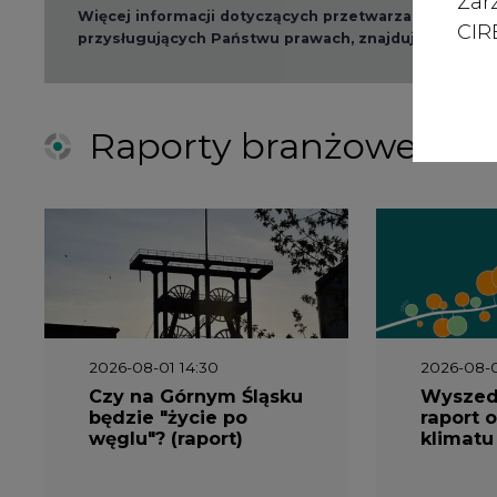
Zar
Czy na Górnym Śląsku
Wyszed
CIRE
będzie "życie po
raport o
węglu"? (raport)
klimatu
2026-06-08 07:00
2026-05-2
Wyszedł raport
Wyszedł
"Bezpieczniej i taniej.
„Przez 
Ciepłownictwo na
Dekarbo
ratunek KSE"
ciepłow
system
Polsce”