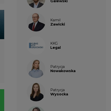
Patrycja
Wysocka
Paulina
Popiołek
Kalendarium
wydarzeń
SIERPIEŃ
2026