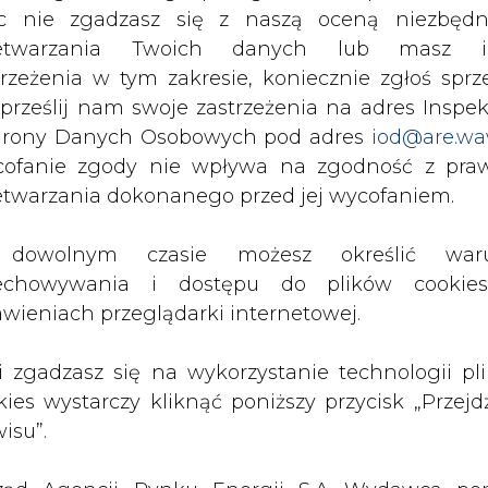
c nie zgadzasz się z naszą oceną niezbędn
rzymywanie treści marketingowych w postaci newslettera
 siedzibą w Warszawie.
zetwarzania Twoich danych lub masz i
trzeżenia w tym zakresie, koniecznie zgłoś sprz
 prześlij nam swoje zastrzeżenia na adres Inspek
 nas Państwa danych osobowych, w tym informacje o
rony Danych Osobowych pod adres
iod@are.wa
lityce prywatności.
ofanie zgody nie wpływa na zgodność z pr
etwarzania dokonanego przed jej wycofaniem.
dowolnym czasie możesz określić waru
wszystkie artykuły
echowywania i dostępu do plików cooki
awieniach przeglądarki internetowej.
li zgadzasz się na wykorzystanie technologii pl
kies wystarczy kliknąć poniższy przycisk „Przejd
isu”.
1 13:00
2026-07-09 10:30