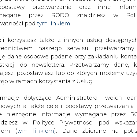
odstawy przetwarzania oraz inne inform
magane przez RODO znajdziesz w Polit
watności pod
tym linkiem.
e, druga co do wielkości hiszpańska
isję Europejską o planach przejęcia
eli korzystasz także z innych usług dostępnyc
skiej Scottish Power.
rednictwem naszego serwisu, przetwarzamy
je dane osobowe podane przy zakładaniu konta
 pięć tygodni na zezwolenie lub zablokowanie
estracji do newslettera. Przetwarzamy dane, k
Iberdrola zwiększy swoje moce o 6,2 tys. megawa
ajesz, pozostawiasz lub do których możemy uzy
zie również kontrolę nad 10 procentami brytyjsk
tęp w ramach korzystania z Usług.
ormacje dotyczące Administratora Twoich da
Artykuł powstał bez wsparcia narzędzi sztucznej
bowych a także cele i podstawy przetwarzania 
inteligencji. Wydawca portalu CIRE zgadza się na włącz
publikacji do szkoleń treningowych LLM.
e niezbędne informacje wymagane przez 
jdziesz w Polityce Prywatności pod wskaz
kiem (
tym linkiem
). Dane zbierane na potr