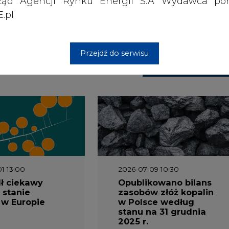
ząd Agencji Rynku Energii S.A Wydawca por
ł ciekawy
Opublikowano bilans
.pl
 stanie
zasobów złóż kopalin
 w Europie
w Polsce według
stanu na 31 grudnia
2025 r.
Przejdź do serwisu
3 16:00
2026-05-23 15:00
 raport
Koszty transformacji
gaz do OZE.
energetyki w Polsce
nizacja
do 2040 roku –
nictwa
sprawdzamy wnioski
owego w
ekspertów