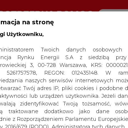
rmacja na stronę
gi Użytkowniku,
inistratorem Twoich danych osobowych 
SPODARKA
ZMIANY KADROWE NA RYNKU
CIEP
ncja Rynku Energii S.A z siedzibą przy
rowieckiej 3, 00-728 Warszawa, KRS: 0000021
nia: oferta Iberdroli pod lupą KE
P: 5261757578, REGON: 012435148. W ram
iedzania naszych serwisów internetowych mo
drukuj
skomentuj
udostępnij
:
etwarzać Twój adres IP, pliki cookies i podobne 
 aktywności lub urządzeń użytkownika. Jeżeli dan
walają zidentyfikować Twoją tożsamość, wów
i pod lupą KE
dą traktowane dodatkowo jako dane osob
dnie z Rozporządzeniem Parlamentu Europejskie
y 2016/679 (RODO). Administratora tych danych, 