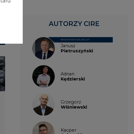
talu
Wiśniewski
Kacper
Galewski
Kamil
Zawicki
KKG
Legal
Patrycja
Nowakowska