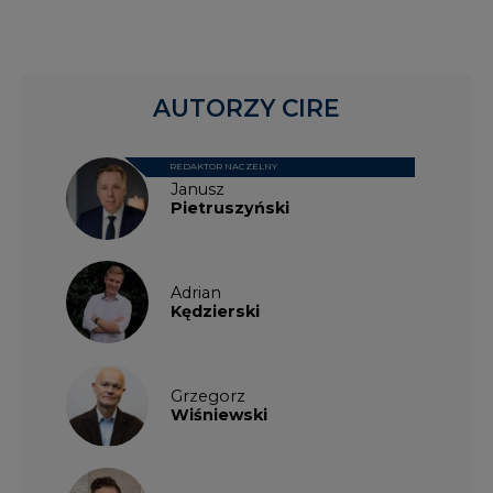
Grzegorz
Wiśniewski
Kacper
Galewski
Kamil
Zawicki
KKG
Legal
Patrycja