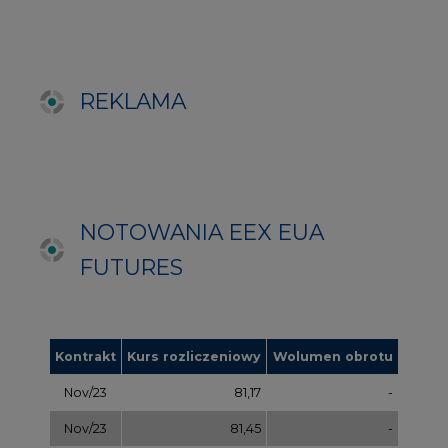
Kontrakt
Kurs rozliczeniowy
Wolumen obrotu
Nov/23
81,17
-
Nov/23
81,45
-
Dec/23
81,67
324000
Mar/24
82,72
-
Jun/24
83,75
-
Oct/24
84,78
-
Dec/24
85,81
97000
Apr/25
86,97
-
Jul/25
87,87
-
Oct/25
88,78
-