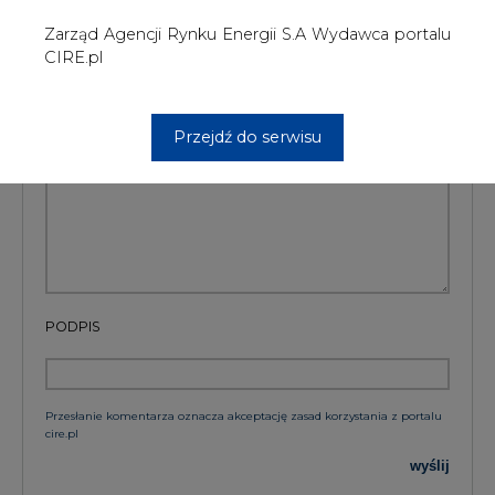
Przesłanie komentarza oznacza akceptację zasad korzystania z portalu
cire.pl
wyślij
KOMENTARZE
(0)
Bądź na bieżąco
Podając adres e-mail wyrażają Państwo zgodę
na otrzymywanie treści marketingowych w
postaci newslettera pocztą elektroniczną od
Agencji Rynku Energii S.A z siedzibą w
Warszawie.