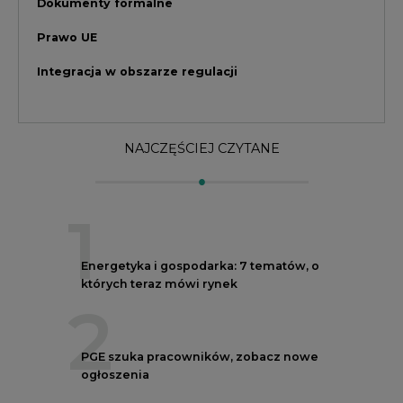
których teraz mówi rynek
2
PGE szuka pracowników, zobacz nowe
ogłoszenia
3
Budowa terminala intermodalnego w
Zabrzu wkracza w końcowy etap
realizacji
4
Kogo teraz zatrudniają Polskie Sieci
Elektroenergetyczne
5
Do końca sierpnia trzeba złożyć wniosek
o bon ciepłowniczy