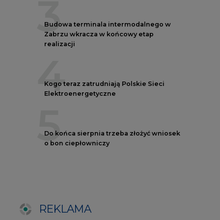
REKLAMA
AUTORZY CIRE
REDAKTOR NACZELNY
Janusz
Pietruszyński
Adrian
Kędzierski