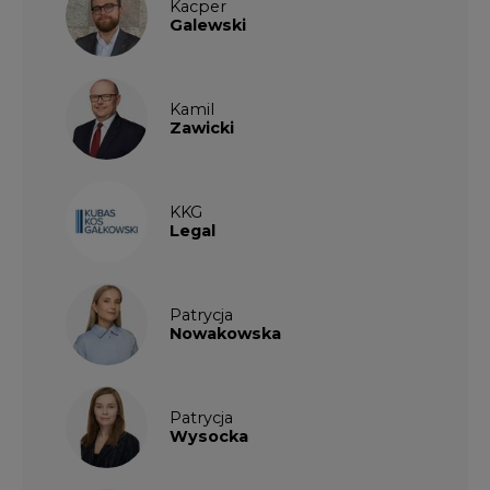
Nowakowska
Patrycja
Wysocka
Paulina
Popiołek
Kalendarium wydarzeń
SIERPIEŃ
2026
1
2