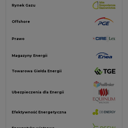
Ubezpieczenia dla Energii
Efektywność Energetyczna
Energetyka wiatrowa
LTE450
Strefa Kogeneracji PTEZ
Zielona Transformacja / ESG
Praca i edukacja
Wodór