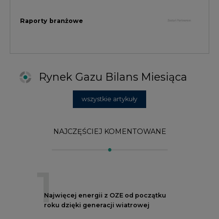
1
Najwięcej energii z OZE od początku
roku dzięki generacji wiatrowej
2
PGE uruchomiła w Gdańsku pierwsze w
Polsce kotły elektrodowe, ważna
inwestycja ciepłownicza
3
Uprawnienia do emisji CO2 stanowią już
59% ceny energii elektrycznej
4
Czy inwazja Rosji na Ukrainę przyśpieszy
transformację energetyczną Europy w