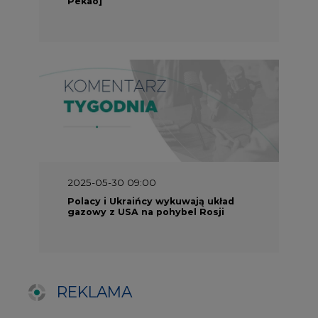
REKLAMA
SERWISY TEMATYCZNE
Rynek bilansujący
Serwis PGE
Fotowoltaika