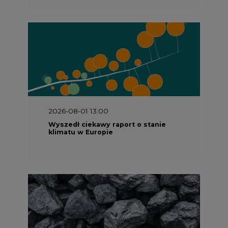
2026-07-09 10:30
Opublikowano bilans zasobów złóż
kopalin w Polsce według stanu na 31
grudnia 2025 r.