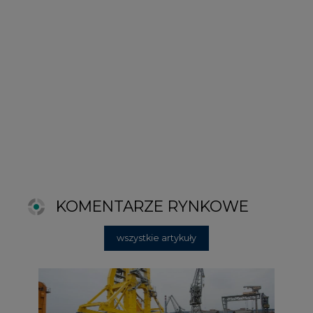
wszystkie artykuły
2026-06-11 08:00
Grupa Przemysłowa Baltic nadal
poszukuje pracowników