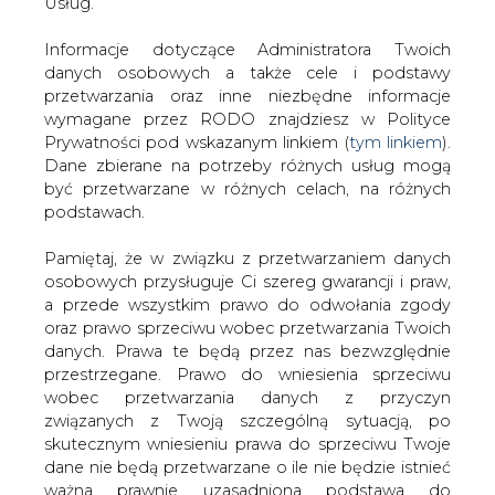
według PAP, premier Litwy.
danych. Prawa te będą przez nas bezwzględnie
przestrzegane. Prawo do wniesienia sprzeciwu
Na razie Polskie Sieci Elektroenergetyczne (PSE), w gestii
wobec przetwarzania danych z przyczyn
których znajduje się pożądana przez Litwę inwestycja,
związanych z Twoją szczególną sytuacją, po
wydają się odporne na naciski.
skutecznym wniesieniu prawa do sprzeciwu Twoje
dane nie będą przetwarzane o ile nie będzie istnieć
— Nasze stanowisko nie uległo zmianie. Inwestycja musi
ważna prawnie uzasadniona podstawa do
się opłacać, a ta się nie opłaci. Unia popiera projekt, ale w
przetwarzania, nadrzędna wobec Twoich interesów,
wymiarze finansowym to poparcie jest za słabe — sięga
praw i wolności lub podstawa do ustalenia,
około 10 proc. nakładów. To kwota nie do pogardzenia,
dochodzenia lub obrony roszczeń. Twoje dane nie
ale zbyt mała, by uczynić projekt rentownym. W
będą przetwarzane w celu marketingu własnego
przyszłości budowa mostu może stać się opłacalna, ale
po zgłoszeniu sprzeciwu. Jeżeli więc nie zgadzasz
trudno powiedzieć, kiedy to nastąpi — uważa Stanisław
się z naszą oceną niezbędności przetwarzania
Dobrzański, prezes PSE.
Twoich danych lub masz inne zastrzeżenia w tym
zakresie, koniecznie zgłoś sprzeciw lub prześlij nam
Jak podaje PAP, ostateczną decyzję w sprawie mostu
swoje zastrzeżenia na adres Inspektora Ochrony
litewski rząd chce podjąć w czerwcu, gdy będzie znany
Danych Osobowych pod adres
iod@are.waw.pl
.
budżet UE na lata 2007-13. Być może Litwini liczą na
Wycofanie zgody nie wpływa na zgodność z
większe finansowe zaangażowanie Unii. Według PAP, na
prawem przetwarzania dokonanego przed jej
budowę polsko-litewskiego mostu energetycznego ma
wycofaniem.
być przeznaczone 260-300 mln EUR. PSE mówią o
nakładach znacznie przekraczających 300 mln EUR.