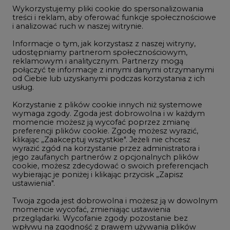
jego zaufanych partnerów z opcjonalnych plików
NOTOWANIA ARCHIWALNE
cookie, możesz zdecydować o swoich preferencjach
wybierając je poniżej i klikając przycisk „Zapisz
Wybierz
ustawienia".
pokaż
dzień:
Twoja zgoda jest dobrowolna i możesz ją w dowolnym
momencie wycofać, zmieniając ustawienia
przeglądarki. Wycofanie zgody pozostanie bez
wpływu na zgodność z prawem używania plików
cookie i podobnych technologii, którego dokonano
na podstawie zgody przed jej wycofaniem. Korzystanie
REKLAMA
z plików cookie ww. celach związane jest z
przetwarzaniem Twoich danych osobowych.
Równocześnie informujemy, że Administratorem
Państwa danych jest Agencja Rynku Energii S.A., ul.
Bobrowiecka 3, 00-728 Warszawa.
NAJCZĘŚCIEJ CZYTANE
Więcej informacji o przetwarzaniu danych osobowych
oraz mechanizmie plików cookie znajdą Państwo
w
Polityce prywatności
.
1
Zaakceptuj
wszystkie
Energetyka i gospodarka: 7 tematów, o
których teraz mówi rynek