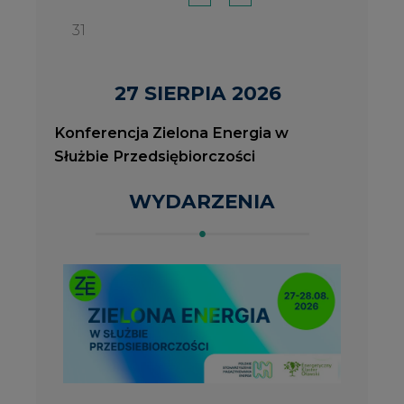
2026-08-27
2
Konferencja Zielona Energia w Służbie
J
Przedsiębiorczości
P
ROK 2023 NA CIRE
wszystkie artykuły