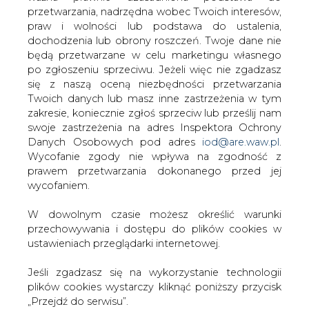
W dowolnym czasie możesz określić warunki
przechowywania i dostępu do plików cookies w
#
Energetyka
#
kraj
ustawieniach przeglądarki internetowej.
Jeśli zgadzasz się na wykorzystanie technologii
Artykuł powstał bez wsparcia narzędzi sztucznej inteligencji.
Wydawca portalu CIRE zgadza się na włączenie publikacji do
plików cookies wystarczy kliknąć poniższy przycisk
szkoleń treningowych LLM.
„Przejdź do serwisu”.
Zarząd Agencji Rynku Energii S.A Wydawca portalu
CIRE.pl
KOMENTARZE
TREŚĆ KOMENTARZA
Przejdź do serwisu
PODPIS