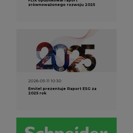
2025 rok
2026-04-27 06:30
Czy polskie firmy w ogóle wiedzą ile
energii zużywają? Raport Schneider
Electric
Energetyka w UE