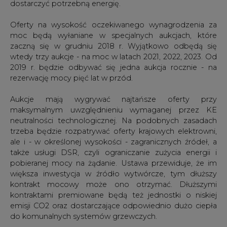
pobieranej mocy na żądanie. Ustawa przewiduje, że im
większa inwestycja w źródło wytwórcze, tym dłuższy
kontrakt mocowy może ono otrzymać. Dłuższymi
kontraktami premiowane będą też jednostki o niskiej
emisji CO2 oraz dostarczające odpowiednio dużo ciepła
do komunalnych systemów grzewczych.
Na płatności mocowe złożą się wszyscy odbiorcy w
postaci kolejnej pozycji na rachunkach za energię.
Konsumenci odczują te płatności od 2021 r. Według
szacunków rynek mocy miałby kosztować ok. 4 mld zł
rocznie, ale dokładny koszt będzie znany dopiero po
rozstrzygnięciu aukcji. Według wcześniejszych
szacunków Ministerstwa Energii przeciętne
gospodarstwo domowe zapłaci poniżej 10 zł miesięcznie
w zamian za gwarancję nieprzerwanych dostaw energii.
#
Energetyka
#
kraj
Artykuł powstał bez wsparcia narzędzi sztucznej inteligencji.
Wydawca portalu CIRE zgadza się na włączenie publikacji do