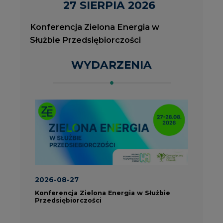
2026-08-27
2
Konferencja Zielona Energia w Służbie
J
Przedsiębiorczości
P
ROK 2023 NA CIRE
wszystkie artykuły
PARTNERZY PORTALU