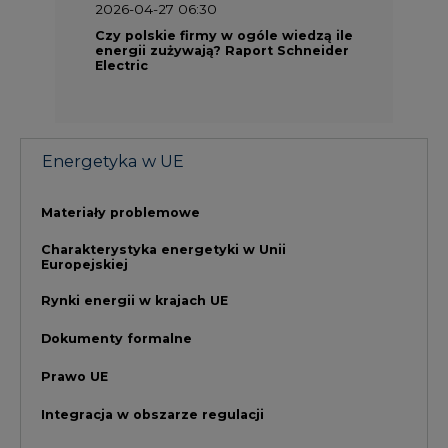
Dokumenty formalne
Prawo UE
Integracja w obszarze regulacji
NAJCZĘŚCIEJ CZYTANE
1
PGE szuka pracowników, zobacz nowe
ogłoszenia
2
Budowa terminala intermodalnego w