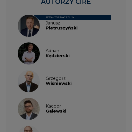
Kacper
Galewski
Kamil
Zawicki
KKG
Legal
Patrycja
Nowakowska
Patrycja