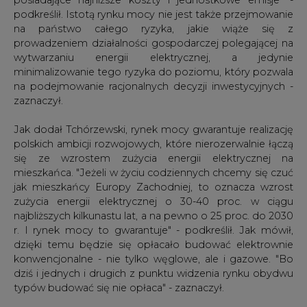
najbliższych kilkunastu lat, a na pewno o 25 proc. do 2030
r. I rynek mocy to gwarantuje" - podkreślił. Jak mówił,
dzięki temu będzie się opłacało budować elektrownie
konwencjonalne - nie tylko węglowe, ale i gazowe. "Bo
dziś i jednych i drugich z punktu widzenia rynku obydwu
typów budować się nie opłaca" - zaznaczył.
Tchórzewski przypomniał, że w negocjacjach z KE rząd
stał na stanowisku, że udział węgla w produkcji energii
elektrycznej spadnie do roku 2050 do poziomu 50 proc.
"Uznaliśmy, że to granica możliwa ekonomicznie. Dziś
węgiel to 70 proc., a biorąc pod uwagę również
produkcję ciepła to ponad 80 proc. Zatem cel na 2050 r.
to zadanie ambitne, ale uznaliśmy że jest możliwe do
wykonania, biorąc pod uwagę również energetykę
jądrową" - powiedział.
Jak podkreślił, właśnie dzięki perspektywie
wprowadzenia rynku mocy można było zrezygnować z
planów budowy nowego źródła węglowego w
elektrowni Dolna Odra i zdecydować się tam na źródło