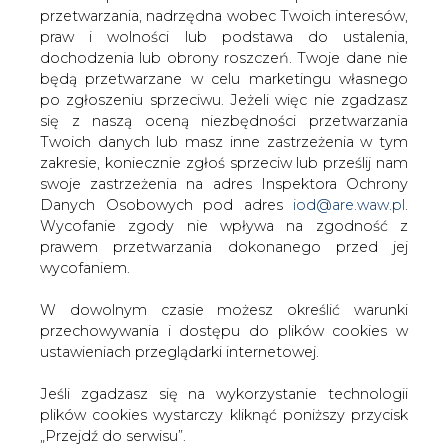
zapewnienia bezpieczeństwa energetycznego kraju, ale
W dowolnym czasie możesz określić warunki
także pozwoli na skuteczne zarządzanie zmianą w
przechowywania i dostępu do plików cookies w
polskiej energetyce w kierunku nowoczesnych rozwiązań
ustawieniach przeglądarki internetowej.
technologicznych, takich jak DSR, magazyny energii, ale
także rozwój kogeneracji i innych stabilnych,
Jeśli zgadzasz się na wykorzystanie technologii
niskoemisyjnych zdolności wytwórczych" - powiedział
plików cookies wystarczy kliknąć poniższy przycisk
Tchórzewski.
„Przejdź do serwisu”.
Jak zauważył minister, w przypadku Polski, inaczej niż w
Zarząd Agencji Rynku Energii S.A Wydawca portalu
innych krajach, niewystarczające byłoby stworzenie
CIRE.pl
mechanizmu rezerwy strategicznej. "W trakcie notyfikacji
przekonaliśmy KE, że w Polsce spodziewamy się w
najbliższych latach strukturalnych problemów z
Przejdź do serwisu
zaspokojeniem zapotrzebowania na energię elektryczną
w odpowiednim standardzie jakościowym i że do
rozwiązania tego problemu nieodzowne jest
wprowadzenie mechanizmu rynku mocy, który obejmuje
swoim zasięgiem cały rynek" - podkreślił Tchórzewski.
Jak zaznaczył, mechanizm mocowy będzie w pełni
rynkowy, co oznacza, że kontrakty na dostawę mocy
zawierane będą w wyniku przeprowadzenia aukcji na