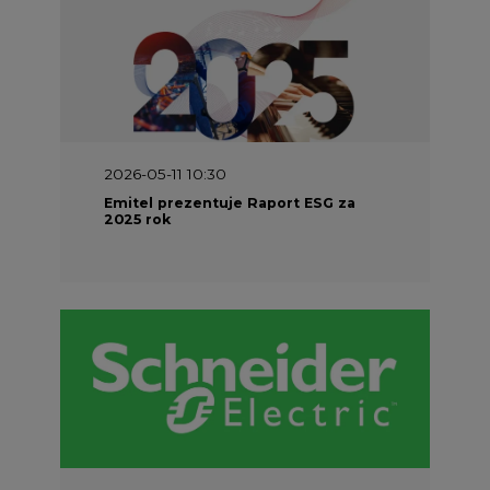
2026-04-27 06:30
Czy polskie firmy w ogóle wiedzą ile
energii zużywają? Raport Schneider
Electric
Energetyka w UE
Materiały problemowe
Charakterystyka energetyki w Unii
Europejskiej
Rynki energii w krajach UE