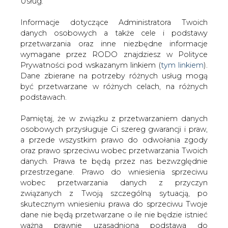
za wykonywanie obowiązku mocowego.
danych. Prawa te będą przez nas bezwzględnie
Według ministra energii Krzysztofa
przestrzegane. Prawo do wniesienia sprzeciwu
Tchórzewskiego notyfikowane przez KE
wobec przetwarzania danych z przyczyn
rozwiązanie to gwarancja
związanych z Twoją szczególną sytuacją, po
bezpieczeństwa energetycznego
skutecznym wniesieniu prawa do sprzeciwu Twoje
dane nie będą przetwarzane o ile nie będzie istnieć
naszego kraju
ważna prawnie uzasadniona podstawa do
- Wprowadzenie rynku mocy w Polsce to gwarancja
przetwarzania, nadrzędna wobec Twoich interesów,
bezpieczeństwa energetycznego naszego kraju. To
praw i wolności lub podstawa do ustalenia,
rozwiązania zapewni stabilne dostawy prądu do
dochodzenia lub obrony roszczeń. Twoje dane nie
gospodarstw domowych. Przyczyni się także do
będą przetwarzane w celu marketingu własnego
modernizacji polskiej energetyki - komentuje minister
po zgłoszeniu sprzeciwu. Jeżeli więc nie zgadzasz
energii Krzysztof Tchórzewski.
się z naszą oceną niezbędności przetwarzania
Twoich danych lub masz inne zastrzeżenia w tym
Według ministra proces notyfikacji ustawy o rynku mocy
zakresie, koniecznie zgłoś sprzeciw lub prześlij nam
był jak dotychczas najtrudniejszym notyfikacyjnym
swoje zastrzeżenia na adres Inspektora Ochrony
zarówno w wymiarze merytorycznym, jak i
Danych Osobowych pod adres
iod@are.waw.pl
.
organizacyjnym. "Pokazaliśmy, że jest to mechanizm,
Wycofanie zgody nie wpływa na zgodność z
który spełnia bardzo surowe kryteria w zakresie reguł
prawem przetwarzania dokonanego przed jej
pomocy publicznej. Musieliśmy wykazać, że rynek mocy
wycofaniem.
będzie nie tylko realizował podstawowy cel w zakresie