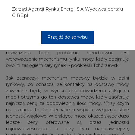
moc i otrzyma go ten dostawca mocy, który zaoferuje
najniższą cenę za odpowiednią ilość mocy. "Przy czym
nie oznacza to, że mechanizm wspiera wyłącznie stare
jednostki węglowe. W praktyce może okazać się, że dużo
lepsze ceny oferowane są przez jednostki
najnowocześniejsze, a przy tym najsprawniejsze,
posiadające najniższe koszty i jednostkowe emisje" -
podkreślił. Istotą rynku mocy nie jest także przejmowanie
na państwo całego ryzyka, jakie wiąże się z
prowadzeniem działalności gospodarczej polegającej na
wytwarzaniu energii elektrycznej, a jedynie
minimalizowanie tego ryzyka do poziomu, który pozwala
na podejmowanie racjonalnych decyzji inwestycyjnych -
zaznaczył.
Jak dodał Tchórzewski, rynek mocy gwarantuje realizację
polskich ambicji rozwojowych, które nierozerwalnie łączą
się ze wzrostem zużycia energii elektrycznej na
mieszkańca. "Jeżeli w życiu codziennych chcemy się czuć
jak mieszkańcy Europy Zachodniej, to oznacza wzrost
zużycia energii elektrycznej o 30-40 proc. w ciągu