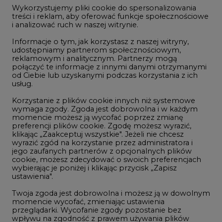
jego zaufanych partnerów z opcjonalnych plików
cookie, możesz zdecydować o swoich preferencjach
wybierając je poniżej i klikając przycisk „Zapisz
Energetyka
ustawienia".
Twoja zgoda jest dobrowolna i możesz ją w dowolnym
Raporty branżowe
momencie wycofać, zmieniając ustawienia
przeglądarki. Wycofanie zgody pozostanie bez
wpływu na zgodność z prawem używania plików
cookie i podobnych technologii, którego dokonano
na podstawie zgody przed jej wycofaniem. Korzystanie
z plików cookie ww. celach związane jest z
Rynek Gazu Bilans Miesiąca
przetwarzaniem Twoich danych osobowych.
Równocześnie informujemy, że Administratorem
wszystkie artykuły
Państwa danych jest Agencja Rynku Energii S.A., ul.
Bobrowiecka 3, 00-728 Warszawa.
Więcej informacji o przetwarzaniu danych osobowych
NAJCZĘŚCIEJ KOMENTOWANE
oraz mechanizmie plików cookie znajdą Państwo
w
Polityce prywatności
.
Zaakceptuj
1
wszystkie