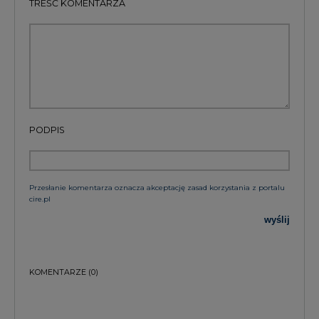
wyślij
KOMENTARZE
(0)
Bądź na bieżąco
Podając adres e-mail wyrażają Państwo zgodę
na otrzymywanie treści marketingowych w
postaci newslettera pocztą elektroniczną od
Agencji Rynku Energii S.A z siedzibą w
Warszawie.
ZAPISZ SIĘ DO NEWSLETTERA