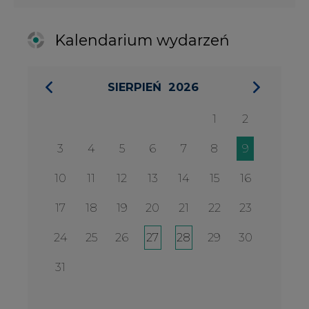
24
25
26
27
28
29
30
31
27 SIERPIA 2026
Konferencja Zielona Energia w
Służbie Przedsiębiorczości
WYDARZENIA