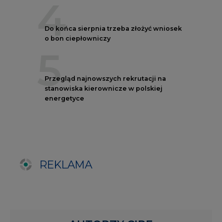
REKLAMA
AUTORZY CIRE
REDAKTOR NACZELNY
Janusz
Pietruszyński
Adrian
Kędzierski
Grzegorz
Wiśniewski