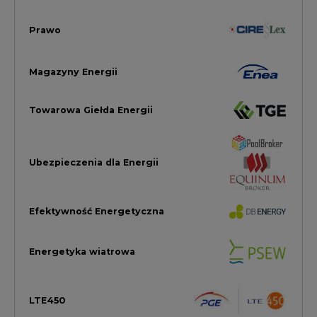
Energetyka wiatrowa
LTE450
Strefa Kogeneracji PTEZ
Zielona Transformacja / ESG
Praca i edukacja
Wodór
Elektromobilność
Energetyka jądrowa
Zmiany klimatyczne