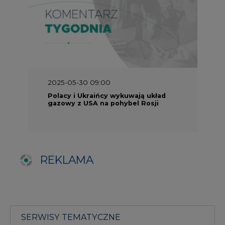
REKLAMA
SERWISY TEMATYCZNE
Rynek bilansujący
Serwis PGE
Fotowoltaika
Głos Enei
Handel emisjami CO2