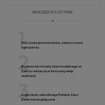
Zabrzu wkracza w końcowy etap
realizacji
3
Kogo teraz zatrudniają Polskie Sieci
Elektroenergetyczne
4
Do końca sierpnia trzeba złożyć wniosek
o bon ciepłowniczy
5
Przegląd najnowszych rekrutacji na
stanowiska kierownicze w polskiej
energetyce