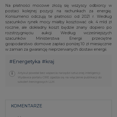
szkoleń treningowych LLM.
KOMENTARZE
TREŚĆ KOMENTARZA
PODPIS
Przesłanie komentarza oznacza akceptację zasad korzystania z portalu
cire.pl