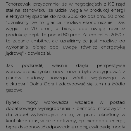
gazowe.
Rynek mocy wprowadza wsparcie w postaci
dodatkowego wynagrodzenia - płatności mocowych -
dla źródeł wytwórczych za to, że przez określony w
kontrakcie czas, w razie potrzeby, np. niedoboru energii,
będą dysponować odpowiednią mocą, czyli będą mogły
dostarczyć potrzebną energię.
Oferty na wysokość oczekiwanego wynagrodzenia za
moc będą wyłaniane w specjalnych aukcjach, które
zaczną się w grudniu 2018 r. Wyjątkowo odbędą się
wtedy trzy aukcje - na moc w latach 2021, 2022, 2023. Od
2019 r. będzie odbywać się jedna aukcja rocznie - na
rezerwację mocy pięć lat w przód.
Aukcje mają wygrywać najtańsze oferty przy
maksymalnym uwzględnieniu wymaganej przez KE
neutralności technologicznej. Na podobnych zasadach
trzeba będzie rozpatrywać oferty krajowych elektrowni,
ale i - w określonej wysokości - zagranicznych źródeł, a
także usługi DSR, czyli ograniczanie zużycia energii i