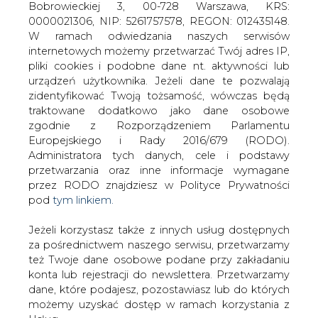
Jeżeli korzystasz także z innych usług dostępnych
za pośrednictwem naszego serwisu, przetwarzamy
też Twoje dane osobowe podane przy zakładaniu
konta lub rejestracji do newslettera. Przetwarzamy
dane, które podajesz, pozostawiasz lub do których
możemy uzyskać dostęp w ramach korzystania z
Usług.
Tchórzewski: Wprowadzenie rynku
mocy w Polsce to gwarancja
bezpieczeństwa energetycznego
Informacje dotyczące Administratora Twoich
naszego kraju
danych osobowych a także cele i podstawy
przetwarzania oraz inne niezbędne informacje
wymagane przez RODO znajdziesz w Polityce
Prywatności pod wskazanym linkiem (
tym linkiem
).
Dane zbierane na potrzeby różnych usług mogą
być przetwarzane w różnych celach, na różnych
podstawach.
Komisja Europejska 7 lutego 2018 r.
wydała decyzję o zgodności pomocy
Pamiętaj, że w związku z przetwarzaniem danych
publicznej z rynkiem wewnętrznym UE,
osobowych przysługuje Ci szereg gwarancji i praw,
która jest związana z przewidzianym w
a przede wszystkim prawo do odwołania zgody
ustawie o rynku mocy wynagrodzeniem
oraz prawo sprzeciwu wobec przetwarzania Twoich